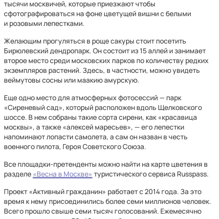
тысячи москвичей, которые приезжают чтобы
сфотографироваться на фоне цветущей вишни с белыми
и розовыми лепестками.
Желающим прогуляться в роще сакуры стоит посетить
Бирюлевский дендропарк. Он состоит из 15 аллей и занимает
второе место среди московских парков по количеству редких
экземпляров растений. Здесь, в частности, можно увидеть
веймутовы сосны или маакию амурскую.
Еще одно место для атмосферных фотосессий — парк
«Сиреневый сад», который расположен вдоль Щелковского
шоссе. В нем собраны такие сорта сирени, как «красавица
москвы», а также «алексей маресьев», — его лепестки
напоминают лопасти самолета, а сам он назван в честь
военного пилота, Героя Советского Союза.
Все площадки-претенденты можно найти на карте цветения в
разделе
«Весна в Москве»
туристического сервиса Russpass.
Проект «Активный гражданин» работает с 2014 года. За это
время к нему присоединились более семи миллионов человек.
Всего прошло свыше семи тысяч голосований. Ежемесячно