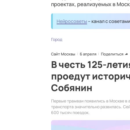
проектах, реализуемых в Мос
Нейросоветы
– канал с советам
Город
Сайт Москвы
6 апреля
Поделиться
В честь 125-лет
проедут историч
Собянин
Первые трамваи появились в Москве в а
транспорта значительно развилась. Се
600 тысяч поездок.