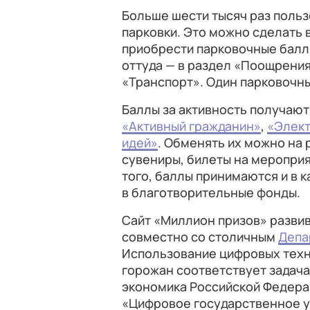
Больше шести тысяч раз польз
парковки. Это можно сделать
приобрести парковочные баллы
оттуда — в раздел «Поощрения
«Транспорт». Один парковочн
Баллы за активность получают
«Активный гражданин»
,
«Элек
идей»
. Обменять их можно на
сувениры, билеты на мероприя
того, баллы принимаются и в 
в благотворительные фонды.
Сайт «Миллион призов» разви
совместно со столичным
Депа
Использование цифровых техн
горожан соответствует задач
экономика Российской Федера
«Цифровое государственное у