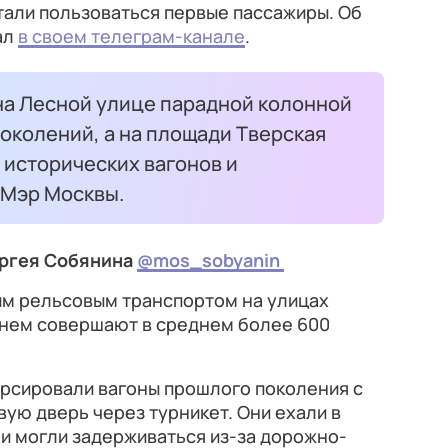
тали пользоваться первые пассажиры. Об
ал
в своем телеграм-канале
.
на Лесной улице парадной колонной
околений, а на площади Тверская
 исторических вагонов и
 Мэр Москвы.
ергея Собянина
@mos_sobyanin
им рельсовым транспортом на улицах
 нем совершают в среднем более 600
курсировали вагоны прошлого поколения с
вую дверь через турникет. Они ехали в
и могли задерживаться из-за дорожно-