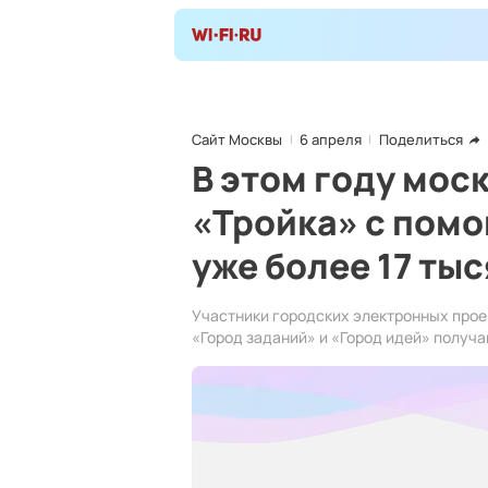
Сайт Москвы
6 апреля
Поделиться
В этом году мос
«Тройка» с пом
уже более 17 тыс
Участники городских электронных прое
«Город заданий» и «Город идей» получа