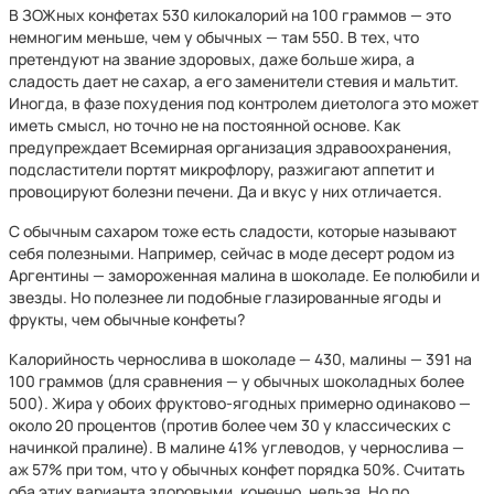
В ЗОЖных конфетах 530 килокалорий на 100 граммов — это
немногим меньше, чем у обычных — там 550. В тех, что
претендуют на звание здоровых, даже больше жира, а
сладость дает не сахар, а его заменители стевия и мальтит.
Иногда, в фазе похудения под контролем диетолога это может
иметь смысл, но точно не на постоянной основе. Как
предупреждает Всемирная организация здравоохранения,
подсластители портят микрофлору, разжигают аппетит и
провоцируют болезни печени. Да и вкус у них отличается.
С обычным сахаром тоже есть сладости, которые называют
себя полезными. Например, сейчас в моде десерт родом из
Аргентины — замороженная малина в шоколаде. Ее полюбили и
звезды. Но полезнее ли подобные глазированные ягоды и
фрукты, чем обычные конфеты?
Калорийность чернослива в шоколаде — 430, малины — 391 на
100 граммов (для сравнения — у обычных шоколадных более
500). Жира у обоих фруктово-ягодных примерно одинаково —
около 20 процентов (против более чем 30 у классических с
начинкой пралине). В малине 41% углеводов, у чернослива —
аж 57% при том, что у обычных конфет порядка 50%. Считать
оба этих варианта здоровыми, конечно, нельзя. Но по