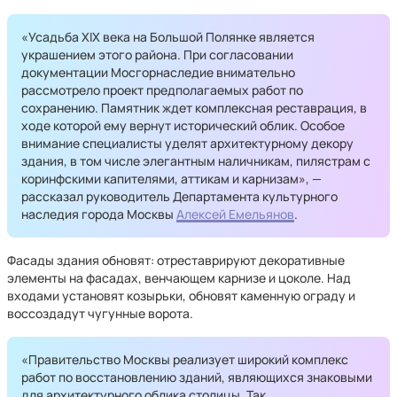
«Усадьба XIX века на Большой Полянке является
украшением этого района. При согласовании
документации Мосгорнаследие внимательно
рассмотрело проект предполагаемых работ по
сохранению. Памятник ждет комплексная реставрация, в
ходе которой ему вернут исторический облик. Особое
внимание специалисты уделят архитектурному декору
здания, в том числе элегантным наличникам, пилястрам с
коринфскими капителями, аттикам и карнизам», —
рассказал руководитель Департамента культурного
наследия города Москвы
Алексей Емельянов
.
Фасады здания обновят: отреставрируют декоративные
элементы на фасадах, венчающем карнизе и цоколе. Над
входами установят козырьки, обновят каменную ограду и
воссоздадут чугунные ворота.
«Правительство Москвы реализует широкий комплекс
работ по восстановлению зданий, являющихся знаковыми
для архитектурного облика столицы. Так,