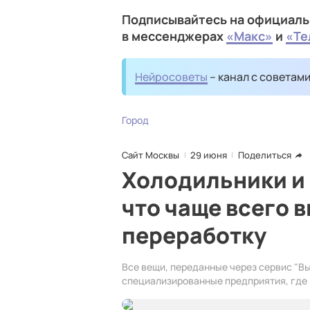
Подписывайтесь на официаль
в мессенджерах
«Макс»
и
«Те
Нейросоветы
– канал с советам
Город
Сайт Москвы
29 июня
Поделиться
Холодильники и
что чаще всего 
переработку
Все вещи, переданные через сервис "В
специализированные предприятия, где 