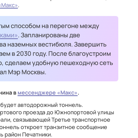
«Макс»
.
тым способом на перегоне между
ками»
. Запланированы две
ва наземных вестибюля. Завершить
ем в 2030 году. После благоустроим
, сделаем удобную пешеходную сеть
сал Мэр Москвы.
нина в
мессенджере «Макс»
.
будет автодорожный тоннель.
ортового проезда до Южнопортовой улицы
рали, связывающей Третье транспортное
Тоннель откроет транзитное сообщение
ь район Печатники.