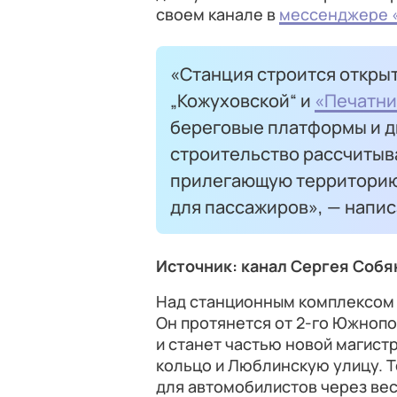
своем канале в
мессенджере 
«Станция строится откры
„Кожуховской“ и
«Печатни
береговые платформы и д
строительство рассчитыва
прилегающую территорию
для пассажиров», — напи
Источник: канал Сергея Собя
Над станционным комплексом 
Он протянется от 2-го Южноп
и станет частью новой магист
кольцо и Люблинскую улицу. 
для автомобилистов через вес