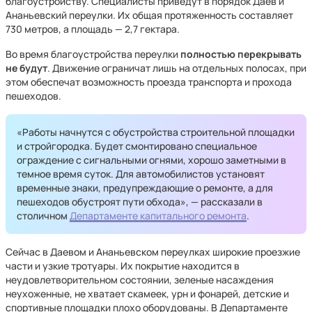
благоустройству. Специалисты приведут в порядок Даев и
Ананьевский переулки. Их общая протяженность составляет
730 метров, а площадь — 2,7 гектара.
Во время благоустройства переулки
полностью перекрывать
не будут
. Движение ограничат лишь на отдельных полосах, при
этом обеспечат возможность проезда транспорта и прохода
пешеходов.
«Работы начнутся с обустройства строительной площадки
и стройгородка. Будет смонтировано специальное
ограждение с сигнальными огнями, хорошо заметными в
темное время суток. Для автомобилистов установят
временные знаки, предупреждающие о ремонте, а для
пешеходов обустроят пути обхода», — рассказали в
столичном
Департаменте капитального ремонта
.
Сейчас в Даевом и Ананьевском переулках широкие проезжие
части и узкие тротуары. Их покрытие находится в
неудовлетворительном состоянии, зеленые насаждения
неухоженные, не хватает скамеек, урн и фонарей, детские и
спортивные площадки плохо оборудованы. В Департаменте