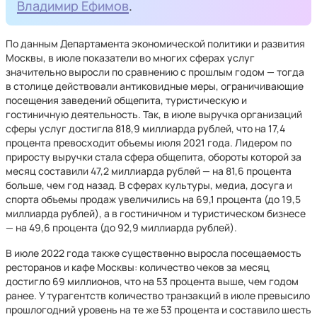
Владимир Ефимов
.
По данным Департамента экономической политики и развития
Москвы, в июле показатели во многих сферах услуг
значительно выросли по сравнению с прошлым годом — тогда
в столице действовали антиковидные меры, ограничивающие
посещения заведений общепита, туристическую и
гостиничную деятельность. Так, в июле выручка организаций
сферы услуг достигла 818,9 миллиарда рублей, что на 17,4
процента превосходит объемы июля 2021 года. Лидером по
приросту выручки стала сфера общепита, обороты которой за
месяц составили 47,2 миллиарда рублей — на 81,6 процента
больше, чем год назад. В сферах культуры, медиа, досуга и
спорта объемы продаж увеличились на 69,1 процента (до 19,5
миллиарда рублей), а в гостиничном и туристическом бизнесе
— на 49,6 процента (до 92,9 миллиарда рублей).
В июле 2022 года также существенно выросла посещаемость
ресторанов и кафе Москвы: количество чеков за месяц
достигло 69 миллионов, что на 53 процента выше, чем годом
ранее. У турагентств количество транзакций в июле превысило
прошлогодний уровень на те же 53 процента и составило шесть