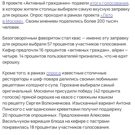
В проекте «Активный гражданин» подвели
итоги голосования
,
в котором жители столицы выбирали самую вкусную заправку
для окрошки. Опрос проходил в рамках проекта
«Лето
в Москве»
. Своим мнением поделились более 200 тысяч
человек.
Безоговорочным фаворитом стал квас — именно эту заправку
для окрошки выбрали 57 процентов участников голосования.
Кефир предпочли 16 процентов «активных граждан», айран —
четыре. 14 процентов пользователей признались, что не едят
окрошку.
Кроме того, в рамках
опроса
известные столичные
рестораторы и шеф-повара делились своими любимыми
рецептами холодного супа. Горожане выбирали самый
оригинальный. Москвичи присудили победу (42 процента
голосов) пряной окрошке на квасе с говяжьим языком
по рецепту Сергея Волконенкова. Изысканный вариант Антона
Пинского с магаданскими креветками получил поддержку
20 процентов опрошенных. Предложенная Алексеем
Васильчуком вариация блюда на кефире с пастрами
понравилась 18 процентам участников голосования.