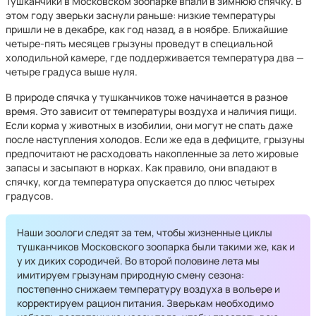
Тушканчики в Московском зоопарке впали в зимнюю спячку. В
этом году зверьки заснули раньше: низкие температуры
пришли не в декабре, как год назад, а в ноябре. Ближайшие
четыре-пять месяцев грызуны проведут в специальной
холодильной камере, где поддерживается температура два —
четыре градуса выше нуля.
В природе спячка у тушканчиков тоже начинается в разное
время. Это зависит от температуры воздуха и наличия пищи.
Если корма у животных в изобилии, они могут не спать даже
после наступления холодов. Если же еда в дефиците, грызуны
предпочитают не расходовать накопленные за лето жировые
запасы и засыпают в норках. Как правило, они впадают в
спячку, когда температура опускается до плюс четырех
градусов.
Наши зоологи следят за тем, чтобы жизненные циклы
тушканчиков Московского зоопарка были такими же, как и
у их диких сородичей. Во второй половине лета мы
имитируем грызунам природную смену сезона:
постепенно снижаем температуру воздуха в вольере и
корректируем рацион питания. Зверькам необходимо