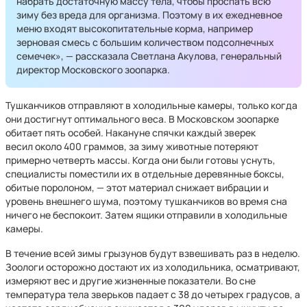
набрать достаточную массу тела, чтобы проспать всю
зиму без вреда для организма. Поэтому в их ежедневное
меню входят высокопитательные корма, например
зерновая смесь с большим количеством подсолнечных
семечек», — рассказала Светлана Акулова, генеральный
директор Московского зоопарка.
Тушканчиков отправляют в холодильные камеры, только когда
они достигнут оптимального веса. В Московском зоопарке
обитает пять особей. Накануне спячки каждый зверек
весил около 400 граммов, за зиму животные потеряют
примерно четверть массы. Когда они были готовы уснуть,
специалисты поместили их в отдельные деревянные боксы,
обитые поролоном, — этот материал снижает вибрации и
уровень внешнего шума, поэтому тушканчиков во время сна
ничего не беспокоит. Затем ящики отправили в холодильные
камеры.
В течение всей зимы грызунов будут взвешивать раз в неделю.
Зоологи осторожно достают их из холодильника, осматривают,
измеряют вес и другие жизненные показатели. Во сне
температура тела зверьков падает с 38 до четырех градусов, а