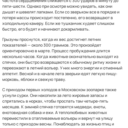
частота сердцебиения снижается с 300 ударов в минуту до
пяти-шести. Однако при осмотре можно увидеть, как они
дышат и шевелят лапками. Если со зверьком все в порядке и
потеря массы происходит постепенно, его возвращают в
холодильную камеру. Если же тушканчик худеет слишком
быстро, его будят и начинают докармливать.
Грызуны проснутся, когда их вес достигнет летних
показателей — около 300 граммов. Это произойдет
ориентировочно в марте. Процесс пробуждения длится
несколько часов. Когда животные окончательно выходят из
спячки, они быстро возвращаются к обычному ритму жизни и
переезжают в летний вольер. У них много энергии и отменный
аппетит. Весной и в начале лета зверьки едят легкую пищу:
морковь, яблоки и свежую траву.
С приходом первых холодов в Московском зоопарке также
уснули сурки. Они накопили за лето жировые запасы и
спрятались в норках, чтобы проспать там четыре-пять
месяцев. К зимней спячке готовятся медведи, еноты,
енотовидная собака и ежи. А теплолюбивых животных
переместили в отапливаемые вольеры и вернут на улицу
только с приходом весны. Понаблюдать за жизнью птиц и