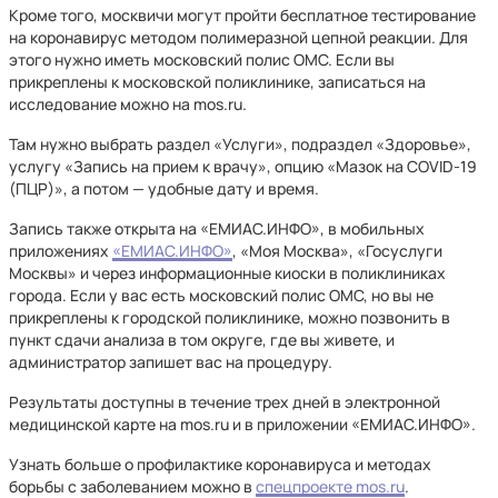
Кроме того, москвичи могут пройти бесплатное тестирование
на коронавирус методом полимеразной цепной реакции. Для
этого нужно иметь московский полис ОМС. Если вы
прикреплены к московской поликлинике, записаться на
исследование можно на mos.ru.
Там нужно выбрать раздел «Услуги», подраздел «Здоровье»,
услугу «Запись на прием к врачу», опцию «Мазок на COVID-19
(ПЦР)», а потом — удобные дату и время.
Запись также открыта на «ЕМИАС.ИНФО», в мобильных
приложениях
«ЕМИАС.ИНФО»
, «Моя Москва», «Госуслуги
Москвы» и через информационные киоски в поликлиниках
города. Если у вас есть московский полис ОМС, но вы не
прикреплены к городской поликлинике, можно позвонить в
пункт сдачи анализа в том округе, где вы живете, и
администратор запишет вас на процедуру.
Результаты доступны в течение трех дней в электронной
медицинской карте на mos.ru и в приложении «ЕМИАС.ИНФО».
Узнать больше о профилактике коронавируса и методах
борьбы с заболеванием можно в
спецпроекте mos.ru
.