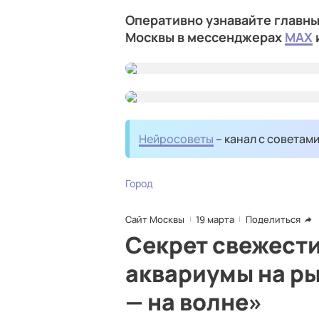
Оперативно узнавайте главны
Москвы в мессенджерах
MAX
Нейросоветы
– канал с советам
Город
Сайт Москвы
19 марта
Поделиться
Секрет свежести
аквариумы на р
— на волне»