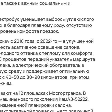
 а также к важным социальным и
лектробус уменьшает выбросы углекислого
од, а благодаря плавному ходу, отсутствию
уровень комфорта поездок.
ву с 2018 года, с 2022-го — в улучшенной
 есть адаптивное освещение салона,
холодного оттенка к теплому для комфорта
18 процентов передний указатель маршрута
лека, а электрический обогреватель в
щую среду и поддерживает оптимальную
с с 40–50 до 80–90 километров, при этом
ежним.
вают на 12 площадках Мосгортранса. В
 машины нового поколения КамАЗ-52222.
 измененной планировки салона,
накопительной площадки, мест для ручной