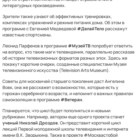
литературных произведениях.
Зрители также узнают об эффективных тренировках,
комплексах упражнений и режиме питания дома. Об этом в
программе с Евгенией Медведевой
#ДелайТело
расскажут
известные спортсмены.
Леонид Парфенов в программе
#МузейТВ
попробует ответить
на вопрос, кто такие маги телевидения, параллельно рассказав
об истории телевизионных форматов разных эпох. Здесь же
покажут короткие очерки, созданные специалистами Музея
телевизионного искусства (Television Arts Museum).
Советы для москвичей старшего поколения даст Ангелина
Вовк, она же расскажет о возможностях, которые есть у
горожан серебряного возраста, и напомнит о важных правилах
самоизоляции в программе
#Ветеран
.
Планируется, что цикл будет пополняться и новыми
рубриками. Например, автором еще одного проекта станет
ученый
Николай Дроздов
. Он представит короткий цикл
лекций Первой молодежной школы телевидения и интернета
имени В.К. Зворыкина. Также в проекте #Москвастобой