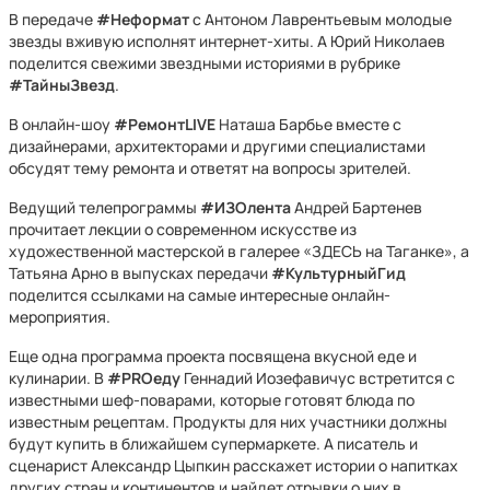
В передаче
#Неформат
с Антоном Лаврентьевым молодые
звезды вживую исполнят интернет-хиты. А Юрий Николаев
поделится свежими звездными историями в рубрике
#ТайныЗвезд
.
В онлайн-шоу
#РемонтLIVE
Наташа Барбье вместе с
дизайнерами, архитекторами и другими специалистами
обсудят тему ремонта и ответят на вопросы зрителей.
Ведущий телепрограммы
#ИЗОлента
Андрей Бартенев
прочитает лекции о современном искусстве из
художественной мастерской в галерее «ЗДЕСЬ на Таганке», а
Татьяна Арно в выпусках передачи
#КультурныйГид
поделится ссылками на самые интересные онлайн-
мероприятия.
Еще одна программа проекта посвящена вкусной еде и
кулинарии. В
#PRОеду
Геннадий Иозефавичус встретится с
известными шеф-поварами, которые готовят блюда по
известным рецептам. Продукты для них участники должны
будут купить в ближайшем супермаркете. А писатель и
сценарист Александр Цыпкин расскажет истории о напитках
других стран и континентов и найдет отрывки о них в