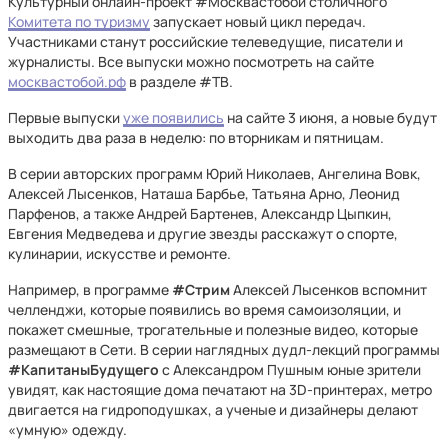
Культурный онлайн-проект #Москвастобой столичного
Комитета по туризму
запускает новый цикл передач.
Участниками станут российские телеведущие, писатели и
журналисты. Все выпуски можно посмотреть на сайте
москвастобой.рф
в разделе #ТВ.
Первые выпуски
уже появились
на сайте 3 июня, а новые будут
выходить два раза в неделю: по вторникам и пятницам.
В серии авторских программ Юрий Николаев, Ангелина Вовк,
Алексей Лысенков, Наташа Барбье, Татьяна Арно, Леонид
Парфенов, а также Андрей Бартенев, Александр Цыпкин,
Евгения Медведева и другие звезды расскажут о спорте,
кулинарии, искусстве и ремонте.
Например, в программе
#Стрим
Алексей Лысенков вспомнит
челленджи, которые появились во время самоизоляции, и
покажет смешные, трогательные и полезные видео, которые
размещают в Сети. В серии наглядных дудл-лекций программы
#КапитаныБудущего
с Александром Пушным юные зрители
увидят, как настоящие дома печатают на 3D-принтерах, метро
двигается на гидроподушках, а ученые и дизайнеры делают
«умную» одежду.