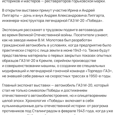
историков и мастеров — реставраторов горьковской марки.
В открытии выставки примут участие Ирина и Андрей
Липгарты — дочь и внук Андрея Александровича Липгарта,
инженера-конструктора легендарной ГАЗ М-20 «Победа».
Экспозиция расскажет о трудовом подвиге автозаводцев
во время Великой Отечественной войны. Посетители узнают,
как на заводе имени В.М. Молотова был разработан
гражданский автомобиль в условиях, когда предприятие было
практически стерто с лица земли в июне 1943-го. Также будут
представлены материалы о первых закрытых показах опытных
образцов ГАЗ М-20 в Кремле, серийном производстве
и совершенствовании машины, о создании ее специальных
модификаций и легендарной гоночной команде «Торпедо-ГАЗ»,
не знавшей себе равных на скоростных трассах в 1950-е годы.
Главный экспонат выставки — автомобиль ГАЗ М-20, который
стал не только символом Победы и достижением
отечественного автомобилестроения, но и олицетворением
целой эпохи. Хронология «Победы» включает в себя
кульминационные даты отечественной истории: от разгрома
противников под Сталинградом в феврале 1943 года, когда уже