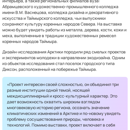
интерьера, а также региональных филиалов вуза:
Абрамцевского художественно-промышленного колледжа
имени В.М. Васнецова, колледжа дизайна и декоративного
искусства и Таймырского колледжа, чьи выпускники
сохраняют культуру коренных народов Севера. На выставке
можно будет увидеть работы из металла, дерева, кости, кожи и
меха, выполненные в традиции художественных ремесел
коренных народов Таймыра.
Дизайн-исследования Арктики породили ряд смелых проектов
и экспериментов молодежи в направлении экодизайна. Одним
из объектов исследования стал поселок городского типа
Диксон, расположенный на побережье Таймыра.
«Проект интересен своей сложностью, он объединил три
разные институции одной темой, носящей
междисциплинарный и кросс-культурный характер. Это
дает возможность охватить широким взглядом
многовековую историю региона, осознать значение
климатических изменений в Арктике и по-новому увидеть
проблему сосуществования природы, человека и
технологий. Помимо выставки, проект включает в себя