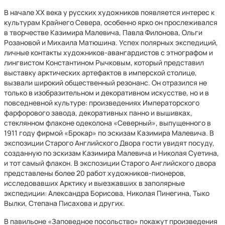
В начале ХХ века у русских художников появляется интерес к
культурам Крайнего Севера, особенно ярко он прослеживался
в творчестве Казимира Малевича, Павла Филонова, Ольги
Розановой и Михаила Матюшина. Успех полярных экспедиций,
личные контакты художников-авангардистов с этнографом и
лингвистом Константином Рычковым, который представил
выставку арктических артефактов в имперской столице,
вызвали широкий общественный резонанс. Он отразился не
только в изобразительном и декоративном искусстве, но и в
повседневной культуре: произведениях Императорского
фарфорового завода, декоративных панно и вышивках,
стеклянном флаконе одеколона «Северный», выпущенного в
1911 году фирмой «Брокар» по эскизам Казимира Малевича. В
экспозиции Старого Английского Двора гости увидят посуду,
созданную по эскизам Казимира Малевича и Николая Суетина,
и тот самый флакон. В экспозиции Старого Английского двора
представлены более 20 работ художников-пионеров,
исследовавших Арктику и выезжавших в заполярные
экспедиции: Александра Борисова, Николая Пинегина, Тыко
Вылки, Степана Писахова и других.
В павильоне «Заповедное посольство» покажут произведения