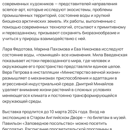
современных художников — представителей направления
science-арт, которые исследуют экосистемы, проблемы
промышленных территорий, состояние воды и хрупкий
биоценоз арктических земель. Их работы, выполненные с
помощью современных технологий, отсылают к примитивному
и первозданному, призывают сохранять биоразнообразие и
учиться у природы взаимодействию с ней.
Лара Федотова, Марина Пахомова и Ева Никонова исследуют
состояние воды, «помнящей» все изменения. Мила Введенская
показывает истоки первозданного мира, где человек и
окружающее его пространство представляли единое целое.
Вера Петрова в инсталляции «Министерство вечной жизни»
размышляет о механизмах приспособления и адаптации в
агрессивной индустриальной среде. Дмитрий Минайлов
уделяет внимание жизни растений в сложных условиях
меняющегося климата и постоянно трансформирующейся
окружающей среды.
Выставка продлится до 10 марта 2024 года. Вход на
экспозицию в Старом Английском Дворе — по билетам в музей.
Павильон «Заповедное посольство» можно посетить
бесплатно. Расписание просветительской программы в