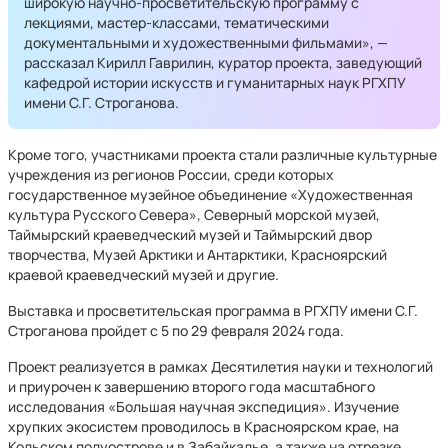
широкую научно-просветительскую программу с
лекциями, мастер-классами, тематическими
документальными и художественными фильмами», —
рассказал Кирилл Гаврилин, куратор проекта, заведующий
кафедрой истории искусств и гуманитарных наук РГХПУ
имени С.Г. Строганова.
Кроме того, участниками проекта стали различные культурные
учреждения из регионов России, среди которых
государственное музейное объединение «Художественная
культура Русского Севера», Северный морской музей,
Таймырский краеведческий музей и Таймырский двор
творчества, Музей Арктики и Антарктики, Красноярский
краевой краеведческий музей и другие.
Выставка и просветительская программа в РГХПУ имени С.Г.
Строганова пройдет с 5 по 29 февраля 2024 года.
Проект реализуется в рамках Десятилетия науки и технологий
и приурочен к завершению второго года масштабного
исследования «Большая научная экспедиция». Изучение
хрупких экосистем проводилось в Красноярском крае, на
Кольском полуострове и в Забайкалье, а также на отрезке