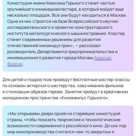
Киностудия имени Максима Горького станет частью
крупнейшего киномедиакластера, в который войдет еще
несколько площадок. Все они будут находиться в Москве.
Одна из них строится на базе Всероссийского научно-
исследовательского и проектно-конструкторского
института металлургического машиностроения. Кластер
станет современным решением для развития
отечественной киноиндустрии», — рассказал
руководитель Департамента предпринимательства и
инновационного развития города Москвы
Алексей
Фурсин
.
Для детей и подростков проведут бесплатные мастер-классы
по основам актерского мастерства, озвучиванию фильмов
и стилизации образов героев. Занятия пройдут в креативном
молодежном пространстве «Кинокампус Горького».
«Мы открываем двери одной из старейших киностудий
страны, чтобы показать творческие и технологические
возможности современного российского кино. До сих пор
мир кинопроизводства считался чем-то закрытым и