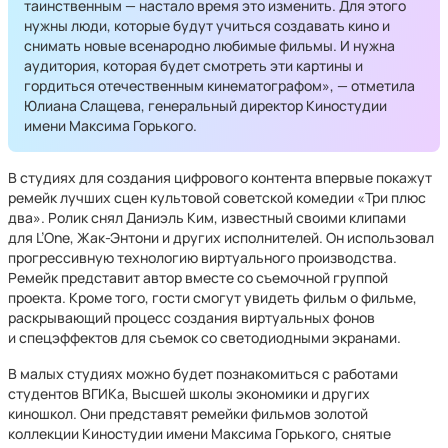
таинственным — настало время это изменить. Для этого
нужны люди, которые будут учиться создавать кино и
снимать новые всенародно любимые фильмы. И нужна
аудитория, которая будет смотреть эти картины и
гордиться отечественным кинематографом», — отметила
Юлиана Слащева, генеральный директор Киностудии
имени Максима Горького.
В студиях для создания цифрового контента впервые покажут
ремейк лучших сцен культовой советской комедии «Три плюс
два». Ролик снял Даниэль Ким, известный своими клипами
для L’One, Жак-Энтони и других исполнителей. Он использовал
прогрессивную технологию виртуального производства.
Ремейк представит автор вместе со съемочной группой
проекта. Кроме того, гости смогут увидеть фильм о фильме,
раскрывающий процесс создания виртуальных фонов
и спецэффектов для съемок со светодиодными экранами.
В малых студиях можно будет познакомиться с работами
студентов ВГИКа, Высшей школы экономики и других
киношкол. Они представят ремейки фильмов золотой
коллекции Киностудии имени Максима Горького, снятые