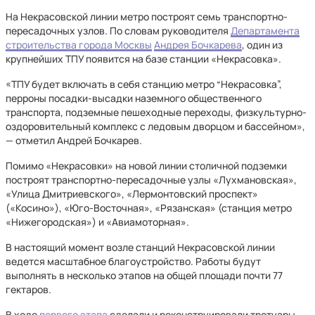
На Некрасовской линии метро построят семь транспортно-
пересадочных узлов. По словам руководителя
Департамента
строительства города Москвы
Андрея Бочкарева
, один из
крупнейших ТПУ появится на базе станции «Некрасовка».
«ТПУ будет включать в себя станцию метро “Некрасовка”,
перроны посадки-высадки наземного общественного
транспорта, подземные пешеходные переходы, физкультурно-
оздоровительный комплекс с ледовым дворцом и бассейном»,
— отметил Андрей Бочкарев.
Помимо «Некрасовки» на новой линии столичной подземки
построят транспортно-пересадочные узлы «Лухмановская»,
«Улица Дмитриевского», «Лермонтовский проспект»
(«Косино»), «Юго-Восточная», «Рязанская» (станция метро
«Нижегородская») и «Авиамоторная».
В настоящий момент возле станций Некрасовской линии
ведется масштабное благоустройство. Работы будут
выполнять в несколько этапов на общей площади почти 77
гектаров.
В ходе
первого этапа
сделали и реконструировали тротуары