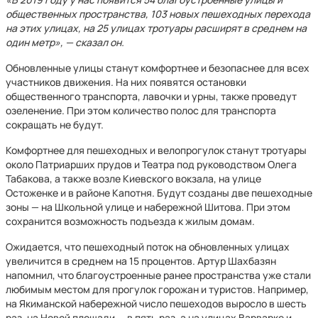
общественных пространства, 103 новых пешеходных перехода
на этих улицах, на 25 улицах тротуары расширят в среднем на
один метр», — сказал он.
Обновленные улицы станут комфортнее и безопаснее для всех
участников движения. На них появятся остановки
общественного транспорта, лавочки и урны, также проведут
озеленение. При этом количество полос для транспорта
сокращать не будут.
Комфортнее для пешеходных и велопрогулок станут тротуары
около Патриарших прудов и Театра под руководством Олега
Табакова, а также возле Киевского вокзала, на улице
Остоженке и в районе Капотня. Будут созданы две пешеходные
зоны — на Школьной улице и набережной Шитова. При этом
сохранится возможность подъезда к жилым домам.
Ожидается, что пешеходный поток на обновленных улицах
увеличится в среднем на 15 процентов. Артур Шахбазян
напомнил, что благоустроенные ранее пространства уже стали
любимым местом для прогулок горожан и туристов. Например,
на Якиманской набережной число пешеходов выросло в шесть
раз, на Новой площади — в пять раз, а на улицах Варварке и