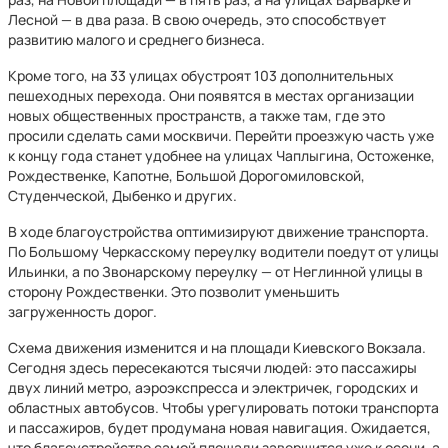
Лесной — в два раза. В свою очередь, это способствует
развитию малого и среднего бизнеса.
Кроме того, на 33 улицах обустроят 103 дополнительных
пешеходных перехода. Они появятся в местах организации
новых общественных пространств, а также там, где это
просили сделать сами москвичи. Перейти проезжую часть уже
к концу года станет удобнее на улицах Чаплыгина, Остоженке,
Рождественке, Капотне, Большой Дорогомиловской,
Студенческой, Дыбенко и других.
В ходе благоустройства оптимизируют движение транспорта.
По Большому Черкасскому переулку водители поедут от улицы
Ильинки, а по Звонарскому переулку — от Неглинной улицы в
сторону Рождественки. Это позволит уменьшить
загруженность дорог.
Схема движения изменится и на площади Киевского Вокзала.
Сегодня здесь пересекаются тысячи людей: это пассажиры
двух линий метро, аэроэкспресса и электричек, городских и
областных автобусов. Чтобы урегулировать потоки транспорта
и пассажиров, будет продумана новая навигация. Ожидается,
что благоустройство самой площади завершится уже к осени, а