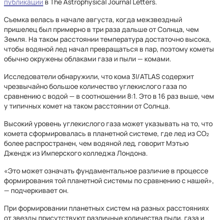
публикации
в The Astrophysical Journal Letters.
Съемка велась в начале августа, когда межзвездный
пришелец был примерно в три раза дальше от Солнца, чем
Земля. На таком расстоянии температура достаточно высока,
чтобы водяной лед начал превращаться в пар, поэтому кометы
обычно окружены облаками газа и пыли — комами.
Исследователи обнаружили, что кома 3I/ATLAS содержит
чрезвычайно большое количество углекислого газа по
сравнению с водой — в соотношении 8:1. Это в 16 раз выше, чем
у типичных комет на таком расстоянии от Солнца.
Высокий уровень углекислого газа может указывать на то, что
комета сформировалась в планетной системе, где лед из CO₂
более распространен, чем водяной лед, говорит Мэтью
Джендж из Имперского колледжа Лондона.
«Это может означать фундаментальное различие в процессе
формирования той планетной системы по сравнению с нашей»,
— подчеркивает он.
При формировании планетных систем на разных расстояниях
от звезды присутствуют различные количества пыли, газа и