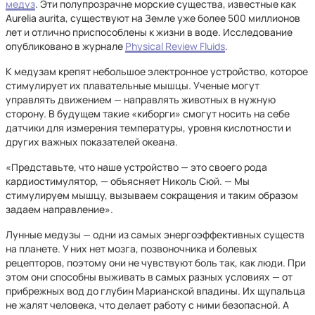
медуз
. Эти полупрозрачне морские существа, известные как
Aurelia aurita, существуют на Земле уже более 500 миллионов
лет и отлично приспособлены к жизни в воде. Исследование
опубликовано в журнале
Physical Review Fluids
.
К медузам крепят небольшое электронное устройство, которое
стимулирует их плавательные мышцы. Ученые могут
управлять движением — направлять животных в нужную
сторону. В будущем такие «киборги» смогут носить на себе
датчики для измерения температуры, уровня кислотности и
других важных показателей океана.
«Представьте, что наше устройство — это своего рода
кардиостимулятор, — объясняет Николь Сюй. — Мы
стимулируем мышцу, вызываем сокращения и таким образом
задаем направление».
Лунные медузы — одни из самых энергоэффективных существ
на планете. У них нет мозга, позвоночника и болевых
рецепторов, поэтому они не чувствуют боль так, как люди. При
этом они способны выживать в самых разных условиях — от
прибрежных вод до глубин Марианской впадины. Их щупальца
не жалят человека, что делает работу с ними безопасной. А