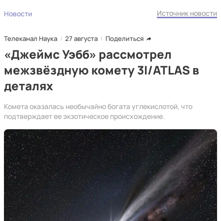
Источник новости
Новости
Телеканал Наука
27 августа
Поделиться
«Джеймс Уэбб» рассмотрел
межзвёздную комету 3I/ATLAS в
деталях
Комета оказалась необычайно богата углекислотой, что
подтверждает ее экзотическое происхождение.