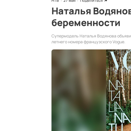
НТВ
27 мая
Поделиться
Наталья Водянов
беременности
Супермодель Наталья Водянова объявил
летнего номера французского Vogue.