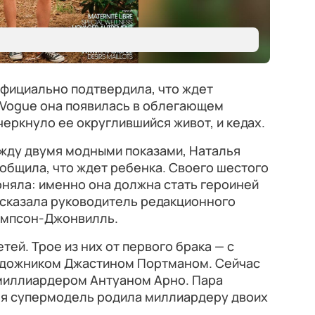
официально подтвердила, что ждет
 Vogue она появилась в облегающем
черкнуло ее округлившийся живот, и кедах.
ежду двумя модными показами, Наталья
общила, что ждет ребенка. Своего шестого
поняла: именно она должна стать героиней
ссказала руководитель редакционного
Томпсон-Джонвилль.
тей. Трое из них от первого брака — с
удожником Джастином Портманом. Сейчас
миллиардером Антуаном Арно. Пара
ремя супермодель родила миллиардеру двоих