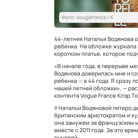
Фото: Vougefrance / X
44-летняя Наталья Водянова 
ребенка. На обложке журнала
коротком платье, которое под
«В начале года, в перерыве м
Водянова доверилась мне и со
ребенка — в 44 года. Я сразу 
нашей летней обложки», — ра
контента Vogue France Клэр 
У Натальи Водяновой пятеро де
британским аристократом и х
она замужем за французским 
вместе с 2011 года. За это в
сыновей.