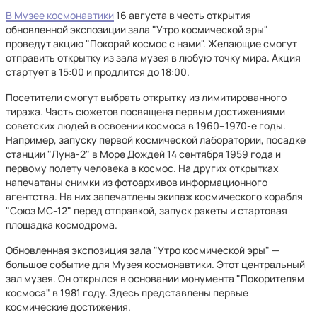
В Музее космонавтики
16 августа в честь открытия
обновленной экспозиции зала "Утро космической эры"
проведут акцию "Покоряй космос с нами". Желающие смогут
отправить открытку из зала музея в любую точку мира. Акция
стартует в 15:00 и продлится до 18:00.
Посетители смогут выбрать открытку из лимитированного
тиража. Часть сюжетов посвящена первым достижениями
советских людей в освоении космоса в 1960–1970-е годы.
Например, запуску первой космической лаборатории, посадке
станции "Луна-2" в Море Дождей 14 сентября 1959 года и
первому полету человека в космос. На других открытках
напечатаны снимки из фотоархивов информационного
агентства. На них запечатлены экипаж космического корабля
"Союз МС-12" перед отправкой, запуск ракеты и стартовая
площадка космодрома.
Обновленная экспозиция зала "Утро космической эры" —
большое событие для Музея космонавтики. Этот центральный
зал музея. Он открылся в основании монумента "Покорителям
космоса" в 1981 году. Здесь представлены первые
космические достижения.