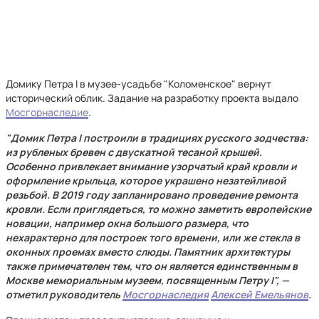
Домику Петра I в музее-усадьбе "Коломенское" вернут
исторический облик. Задание на разработку проекта выдало
Мосгорнаследие
.
"Домик Петра I построили в традициях русского зодчества:
из рубленых бревен с двускатной тесаной крышей.
Особенно привлекает внимание узорчатый край кровли и
оформление крыльца, которое украшено незатейливой
резьбой. В 2019 году запланировано проведение ремонта
кровли. Если приглядеться, то можно заметить европейские
новации, например окна большого размера, что
нехарактерно для построек того времени, или же стекла в
оконных проемах вместо слюды. Памятник архитектуры
также примечателен тем, что он является единственным в
Москве мемориальным музеем, посвященным Петру I", —
отметил руководитель
Мосгорнаследия
Алексей Емельянов
.