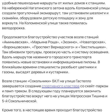
удобные пешеходные маршруты от жилых домов к станциям.
На набережной Нагатинского затона вдоль Коломенской улицы
создали прогулочный экомаршрут, там установили шезлонги и
скамейки, оборудовали детскую площадку и зону для
воркаута. На Коломенской улице также появилась
велодорожка.
Продолжается благоустройство участков возле станций
«Аминьевская», «Марьина Роща», «Зюзино», «Новаторская»,
«Воронцовская», «Проспект Вернадского» и «Текстильщики».
Там обновили тротуары, проезжую часть и систему освещения.
Вдоль маршрутов наземного городского транспорта
появились новые остановки и информационные пилоны. В
ближайшем времени специалисты разобьют цветники и
газоны, высадят деревья и кустарники.
Возле станции «Сокольники» БКЛ на улице Гастелло
завершается создание
спортивного кластера
со скейт-парком
и памп-треком. В следующем году планируется закончить
благоустройство вокруг него на улицах Матросская Тишина и
5-й Сокольнической.
Кроме того, в настоящее время проходит благоустройство