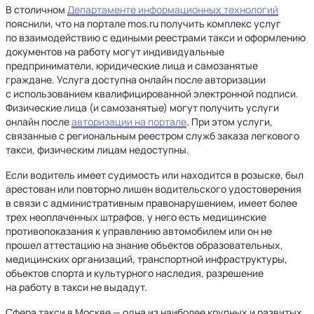
В столичном
Департаменте информационных технологий
пояснили, что на портале mos.ru получить комплекс услуг
по взаимодействию с едиными реестрами такси и оформлению
документов на работу могут индивидуальные
предприниматели, юридические лица и самозанятые
граждане. Услуга доступна онлайн после авторизации
с использованием квалифицированной электронной подписи.
Физические лица (и самозанятые) могут получить услуги
онлайн после
авторизации на портале
. При этом услуги,
связанные с региональным реестром служб заказа легкового
такси, физическим лицам недоступны.
Если водитель имеет судимость или находится в розыске, был
арестован или повторно лишен водительского удостоверения
в связи с административным правонарушением, имеет более
трех неоплаченных штрафов, у него есть медицинские
противопоказания к управлению автомобилем или он не
прошел аттестацию на знание объектов образовательных,
медицинских организаций, транспортной инфраструктуры,
объектов спорта и культурного наследия, разрешение
на работу в такси не выдадут.
Сфера такси в Москве — одна из наиболее крупных и развитых,