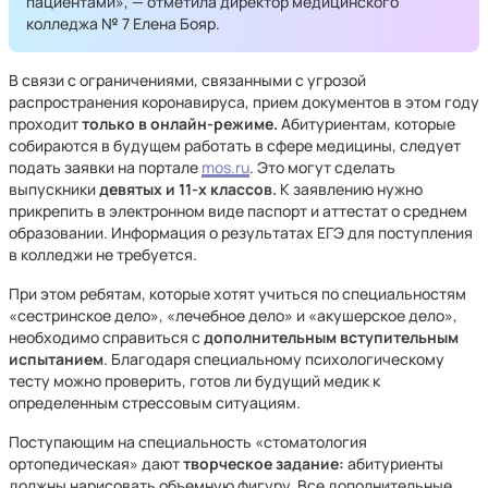
пациентами», — отметила директор медицинского
колледжа № 7 Елена Бояр.
В связи с ограничениями, связанными с угрозой
распространения коронавируса, прием документов в этом году
проходит
только в онлайн-режиме.
Абитуриентам, которые
собираются в будущем работать в сфере медицины, следует
подать заявки на портале
mos.ru
. Это могут сделать
выпускники
девятых и 11-х классов.
К заявлению нужно
прикрепить в электронном виде паспорт и аттестат о среднем
образовании. Информация о результатах ЕГЭ для поступления
в колледжи не требуется.
При этом ребятам, которые хотят учиться по специальностям
«сестринское дело», «лечебное дело» и «акушерское дело»,
необходимо справиться с
дополнительным вступительным
испытанием
. Благодаря специальному психологическому
тесту можно проверить, готов ли будущий медик к
определенным стрессовым ситуациям.
Поступающим на специальность «стоматология
ортопедическая» дают
творческое задание:
абитуриенты
должны нарисовать объемную фигуру. Все дополнительные