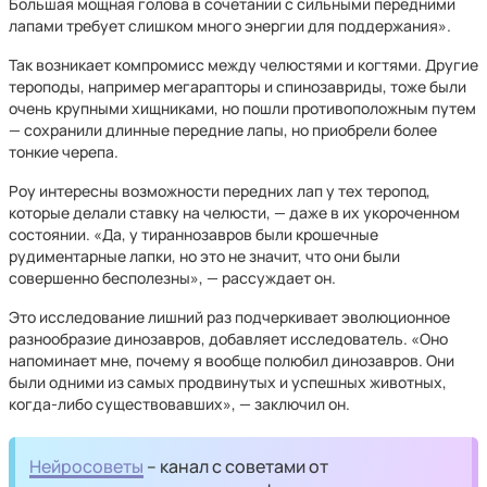
Большая мощная голова в сочетании с сильными передними
лапами требует слишком много энергии для поддержания».
Так возникает компромисс между челюстями и когтями. Другие
тероподы, например мегарапторы и спинозавриды, тоже были
очень крупными хищниками, но пошли противоположным путем
— сохранили длинные передние лапы, но приобрели более
тонкие черепа.
Роу интересны возможности передних лап у тех теропод,
которые делали ставку на челюсти, — даже в их укороченном
состоянии. «Да, у тираннозавров были крошечные
рудиментарные лапки, но это не значит, что они были
совершенно бесполезны», — рассуждает он.
Это исследование лишний раз подчеркивает эволюционное
разнообразие динозавров, добавляет исследователь. «Оно
напоминает мне, почему я вообще полюбил динозавров. Они
были одними из самых продвинутых и успешных животных,
когда-либо существовавших», — заключил он.
Нейросоветы
– канал с советами от