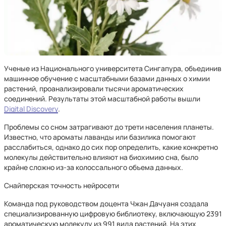
Ученые из Национального университета Сингапура, объединив
машинное обучение с масштабными базами данных о химии
растений, проанализировали тысячи ароматических
соединений. Результаты этой масштабной работы вышли
Digital Discovery
.
Проблемы со сном затрагивают до трети населения планеты.
Известно, что ароматы лаванды или базилика помогают
расслабиться, однако до сих пор определить, какие конкретно
молекулы действительно влияют на биохимию сна, было
крайне сложно из-за колоссального объема данных.
Снайперская точность нейросети
Команда под руководством доцента Чжан Дачуаня создала
специализированную цифровую библиотеку, включающую 2391
ароматическую молекулу из 991 вида растений. На этих