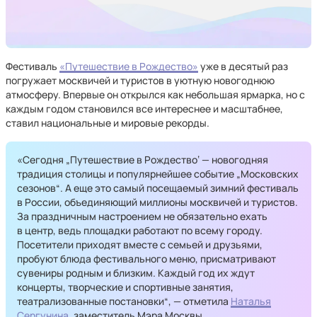
Фестиваль
«Путешествие в Рождество»
уже в десятый раз
погружает москвичей и туристов в уютную новогоднюю
атмосферу. Впервые он открылся как небольшая ярмарка, но с
каждым годом становился все интереснее и масштабнее,
ставил национальные и мировые рекорды.
«Сегодня „Путешествие в Рождество‘ — новогодняя
традиция столицы и популярнейшее событие „Московских
сезонов“. А еще это самый посещаемый зимний фестиваль
в России, объединяющий миллионы москвичей и туристов.
За праздничным настроением не обязательно ехать
в центр, ведь площадки работают по всему городу.
Посетители приходят вместе с семьей и друзьями,
пробуют блюда фестивального меню, присматривают
сувениры родным и близким. Каждый год их ждут
концерты, творческие и спортивные занятия,
театрализованные постановки“, — отметила
Наталья
Сергунина
, заместитель Мэра Москвы.