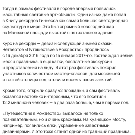
Тогда в рамках фестиваля в городе впервые появились
масштабные световые арт-объекты. Один из них даже попал
в Книгу рекордов Гиннесса как самая большая светодиодная
скульптура в мире. Это был огромный новогодний шар
на Манежной площади высотой с пятиэтажное здание.
Курс на рекорды — девиз и следующей зимней сказки.
Четвертое «Путешествие в Рождество» продлилось
с 16 декабря 2016 года по 15 января 2017-го. Гостей ждал целый
месяц праздника, а еще катки, бесплатные экскурсии
и представления на льду. В этот раз фестиваль покорил
участников количеством мастер-классов: для москвичей
и гостей столицы подготовили восемь тысяч занятий.
Кроме того, открыли сразу 42 площадки, а сам фестиваль
оказался настолько интересным, что его посетили
12,2 миллиона человек — в два раза больше, чем в первый год.
«Путешествие в Рождество» выдалось не только
познавательным, но и очень красивым. На Кузнецком Мосту,
например, появились елки, украшенные известными
дизайнерами. И это тоже станет одной из традиций праздника.