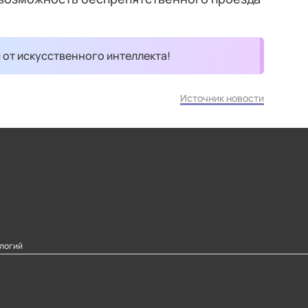
и от искусственного интеллекта!
Источник новости
логий