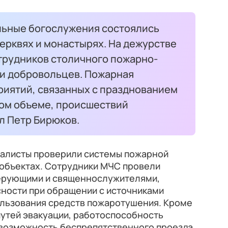
хальные богослужения состоялись
церквях и монастырях. На дежурстве
трудников столичного пожарно-
 и добровольцев. Пожарная
риятий, связанных с празднованием
ном объеме, происшествий
л Петр Бирюков.
иалисты проверили системы пожарной
 объектах. Сотрудники МЧС провели
верующими и священнослужителями,
сности при обращении с источниками
ользования средств пожаротушения. Кроме
путей эвакуации, работоспособность
 возможность беспрепятственного проезда