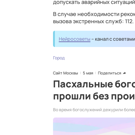
допускать аварийных ситуаций
В случае необходимости реко
вызова экстренных служб: 112.
Нейросоветы
– канал с советам
Город
Сайт Москвы
5 мая
Поделиться
Пасхальные бог
прошли без про
Во время богослужений дежурили более