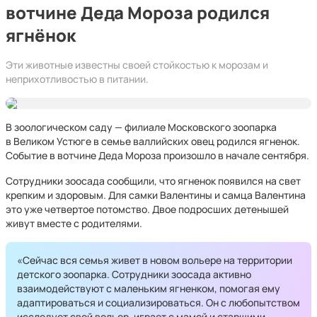
вотчине Деда Мороза родился
ягнёнок
Эти животные известны своей стойкостью к морозам и
неприхотливостью в питании.
В зоологическом саду — филиале Московского зоопарка
в Великом Устюге в семье валлийских овец родился ягненок.
Событие в вотчине Деда Мороза произошло в начале сентября.
Сотрудники зоосада сообщили, что ягненок появился на свет
крепким и здоровым. Для самки Валентины и самца Валентина
это уже четвертое потомство. Двое подросших детенышей
живут вместе с родителями.
«Сейчас вся семья живет в новом вольере на территории
детского зоопарка. Сотрудники зоосада активно
взаимодействуют с маленьким ягненком, помогая ему
адаптироваться и социализироваться. Он с любопытством
исследует свой вольер, играет с мамой и старшими