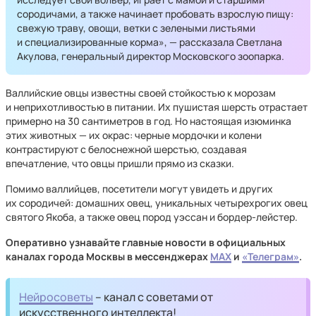
сородичами, а также начинает пробовать взрослую пищу:
свежую траву, овощи, ветки с зелеными листьями
и специализированные корма», — рассказала Светлана
Акулова, генеральный директор Московского зоопарка.
Валлийские овцы известны своей стойкостью к морозам
и неприхотливостью в питании. Их пушистая шерсть отрастает
примерно на 30 сантиметров в год. Но настоящая изюминка
этих животных — их окрас: черные мордочки и колени
контрастируют с белоснежной шерстью, создавая
впечатление, что овцы пришли прямо из сказки.
Помимо валлийцев, посетители могут увидеть и других
их сородичей: домашних овец, уникальных четырехрогих овец
святого Якоба, а также овец пород уэссан и бордер-лейстер.
Оперативно узнавайте главные новости в официальных
каналах города Москвы в мессенджерах
MAX
и
«Телеграм»
.
Нейросоветы
– канал с советами от
искусственного интеллекта!