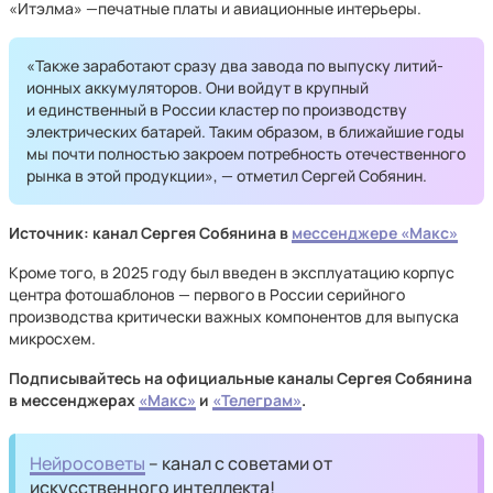
«Итэлма» —печатные платы и авиационные интерьеры.
«Также заработают сразу два завода по выпуску литий-
ионных аккумуляторов. Они войдут в крупный
и единственный в России кластер по производству
электрических батарей. Таким образом, в ближайшие годы
мы почти полностью закроем потребность отечественного
рынка в этой продукции», — отметил Сергей Собянин.
Источник: канал Сергея Собянина в
мессенджере «Макс»
Кроме того, в 2025 году был введен в эксплуатацию корпус
центра фотошаблонов — первого в России серийного
производства критически важных компонентов для выпуска
микросхем.
Подписывайтесь на официальные каналы Сергея Собянина
в мессенджерах
«Макс»
и
«Телеграм»
.
Нейросоветы
– канал с советами от
искусственного интеллекта!