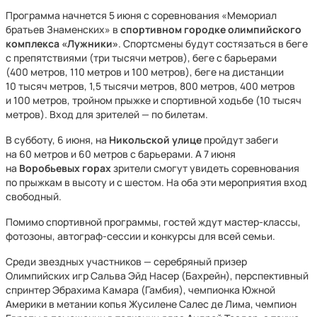
Программа начнется 5 июня с соревнования «Мемориал
братьев Знаменских» в
спортивном городке олимпийского
комплекса «Лужники»
. Спортсмены будут состязаться в беге
с препятствиями (три тысячи метров), беге с барьерами
(400 метров, 110 метров и 100 метров), беге на дистанции
10 тысяч метров, 1,5 тысячи метров, 800 метров, 400 метров
и 100 метров, тройном прыжке и спортивной ходьбе (10 тысяч
метров). Вход для зрителей — по билетам.
В субботу, 6 июня, на
Никольской улице
пройдут забеги
на 60 метров и 60 метров с барьерами. А 7 июня
на
Воробьевых горах
зрители смогут увидеть соревнования
по прыжкам в высоту и с шестом. На оба эти мероприятия вход
свободный.
Помимо спортивной программы, гостей ждут мастер‑классы,
фотозоны, автограф‑сессии и конкурсы для всей семьи.
Среди звездных участников — серебряный призер
Олимпийских игр Сальва Эйд Насер (Бахрейн), перспективный
спринтер Эбрахима Камара (Гамбия), чемпионка Южной
Америки в метании копья Жусилене Салес де Лима, чемпион