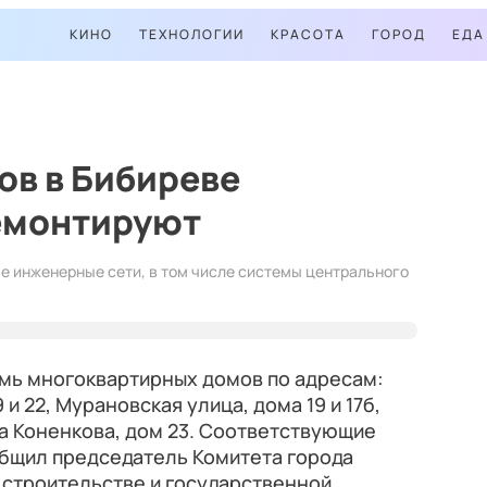
КИНО
ТЕХНОЛОГИИ
КРАСОТА
ГОРОД
ЕДА
ов в Бибиреве
емонтируют
е инженерные сети, в том числе системы центрального
мь многоквартирных домов по адресам:
 и 22, Мурановская улица, дома 19 и 17б,
ца Коненкова, дом 23. Соответствующие
общил председатель Комитета города
 строительстве и государственной