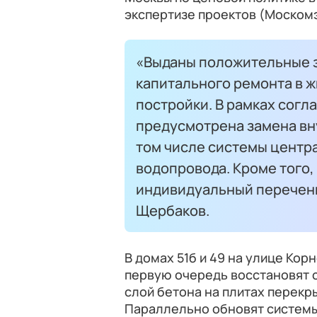
экспертизе проектов (Моском
«Выданы положительные 
капитального ремонта в ж
постройки. В рамках согл
предусмотрена замена вн
том числе системы центр
водопровода. Кроме того,
индивидуальный перечень
Щербаков.
В домах 51б и 49 на улице Кор
первую очередь восстановят с
слой бетона на плитах перекр
Параллельно обновят системы