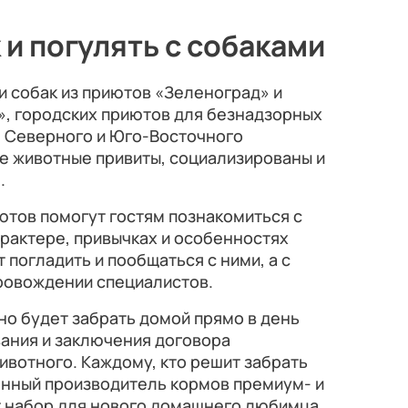
и погулять с собаками
 и собак из приютов «Зеленоград» и
», городских приютов для безнадзорных
 Северного и Юго-Восточного
е животные привиты, социализированы и
.
ютов помогут гостям познакомиться с
арактере, привычках и особенностях
 погладить и пообщаться с ними, а с
провождении специалистов.
о будет забрать домой прямо в день
ания и заключения договора
вотного. Каждому, кто решит забрать
енный производитель кормов премиум- и
 набор для нового домашнего любимца.