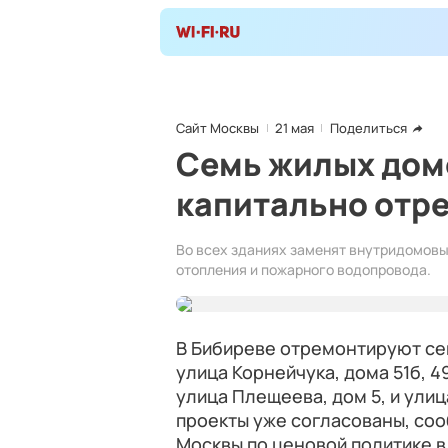
Сайт Москвы
21 мая
Поделиться
Семь жилых дом
капитально отр
Во всех зданиях заменят внутридомовы
отопления и пожарного водопровода.
В Бибиреве отремонтируют се
улица Корнейчука, дома 51б, 49
улица Плещеева, дом 5, и ули
проекты уже согласованы, со
Москвы по ценовой политике в