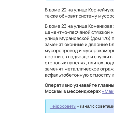
В доме 22 на улице Корнейчу
также обновят систему мусор
В доме 23 на улице Коненкова
цементно-песчаной стяжкой на
улице Мурановской (дом 17б) 
заменят оконные и дверные б
мусоропровод и мусорокамеры
лестниц в подъезде и спуски в
стеновых панелях, плитах лод
заменят металлическое ограж
асфальтобетонную отмостку и
Оперативно узнавайте главны
Москвы в мессенджерах
«Мак
Нейросоветы
– канал с советам