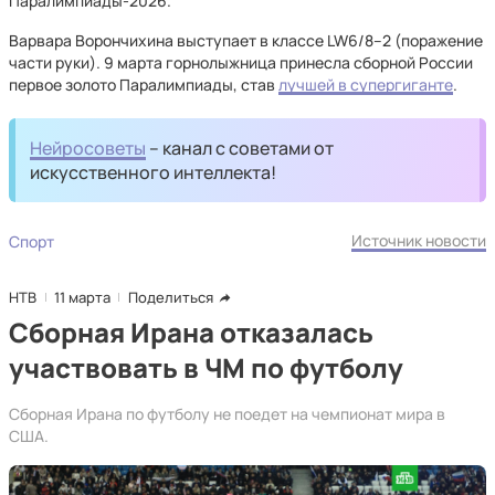
Паралимпиады-2026.
Варвара Ворончихина выступает в классе LW6/8–2 (поражение
части руки). 9 марта горнолыжница принесла сборной России
первое золото Паралимпиады, став
лучшей в супергиганте
.
Нейросоветы
– канал с советами от
искусственного интеллекта!
Источник новости
Спорт
НТВ
11 марта
Поделиться
Сборная Ирана отказалась
участвовать в ЧМ по футболу
Сборная Ирана по футболу не поедет на чемпионат мира в
США.