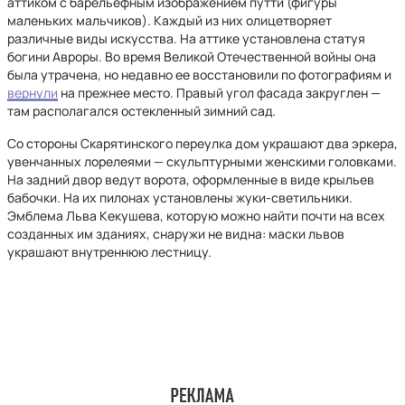
аттиком c барельефным изображением путти (фигуры
маленьких мальчиков). Каждый из них олицетворяет
различные виды искусства. На аттике установлена статуя
богини Авроры. Во время Великой Отечественной войны она
была утрачена, но недавно ее восстановили по фотографиям и
вернули
на прежнее место. Правый угол фасада закруглен —
там располагался остекленный зимний сад.
Со стороны Скарятинского переулка дом украшают два эркера,
увенчанных лорелеями — скульптурными женскими головками.
На задний двор ведут ворота, оформленные в виде крыльев
бабочки. На их пилонах установлены жуки-светильники.
Эмблема Льва Кекушева, которую можно найти почти на всех
созданных им зданиях, снаружи не видна: маски львов
украшают внутреннюю лестницу.