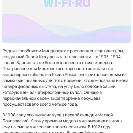
Рядом с особняком Миндовского расположен еще один дом,
созданный Львом Кекушевым в то же время — в 1903–1904
годах. Здание также было выполнено в стиле модерна.
Построенное для Московского торгово-строительного
акционерного общества Якова Рекка, оно считалось одним из
самых оригинальных для того времени. Его композиция имела
четыре фасадных выступа, на углу было подобие башни,
которую венчал четырехгранный купол. Однако в
первоначальном своем виде творение Кекушева
просуществовало всего четыре года.
В 1908 году его выкупил купец первой гильдии Матвей
Понизовский. К тому времени модерн уже выходил из моды —
ему на смену уже спешил неоклассицизм. В 1912 году
владелец поручил архитектору Василию Мотылеву