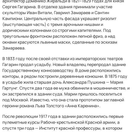
архитектор Доменико Жиральди в 1821–1829 годах для князя
Сергея Гагарина. В отделке здания принимали участие
скульпторы Иван Витали, Гавриил Замараев и Сантин
Кампиони. Центральную часть фасада украшает ризолит
(выступающая часть) с тремя арочными нишами и
дорическими колоннами со строгими капителями. Под
треугольным фронтоном расположен лепной фриз, а над
окнами красуются львиные маски, сделанные по эскизам
Замараева.
В 1833 году после своей отставки из императорских театров
Гагарин продал усадьбу. Новый владелец перепродал здание
Государственному коннозаводству. В доме расположились
конторы, а рядом построили деревянные конюшни. В 1875 году
в усадьбе жила старшая дочь Александра Пушкина — Мария
Гартунг. Спустя два года ее мужа обвинили в мошенничестве, и
он застрелился в здании суда. Марии пришлось поселиться
под Москвой. Известно, что она стала прототипом заглавной
героини романа Льва Толстого «Анна Каренина».
После революции 1917 года в здании расположились первые
пулеметные курсы Рабоче-крестьянской Красной армии, а
спустя три года — Институт красной профессуры, в котором