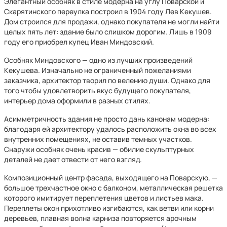
Элегантный особняк в стиле модерна на углу Поварской и
Скарятинского переулка построил в 1904 году Лев Кекушев.
Дом строился для продажи, однако покупателя не могли найти
целых пять лет: здание было слишком дорогим. Лишь в 1909
году его приобрел купец Иван Миндовский.
Особняк Миндовского — одно из лучших произведений
Кекушева. Изначально не ограниченный пожеланиями
заказчика, архитектор творил по велению души. Однако для
того чтобы удовлетворить вкус будущего покупателя,
интерьер дома оформили в разных стилях.
Асимметричность здания не просто дань канонам модерна:
благодаря ей архитектору удалось расположить окна во всех
внутренних помещениях, не оставив темных участков.
Снаружи особняк очень красив — обилие скульптурных
деталей не дает отвести от него взгляд.
Композиционный центр фасада, выходящего на Поварскую, —
большое трехчастное окно с балконом, металлическая решетка
которого имитирует переплетения цветов и листьев мака.
Переплеты окон прихотливо изгибаются, как ветви или корни
деревьев, плавная волна карниза повторяется арочным