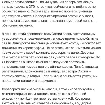
День девочки расписан по минутам. «В перерывах между
танцами дочка к ОГЭ готовится, сейчас она на вебинаре по
обществознанию. София ведь, помимо прочего, ученица
кадетского класса. Свободного времени почти не бывает,
причем она самостоятельно четко планирует свой день», —
объясняет ее мама.
В день занятий преподаватель Софии рассылает ученикам
уведомление и предупреждает, в какое время нужно быть на
связи. Для уроков школьница использует ноутбук и повторяет
движения за хореографом. Плюс в том, что заниматься можно
где угодно — в своей комнате, во дворе, на даче. Девочка
танцует с шести лет и уже не раз участвовала в конкурсах. Ко
Дню учителя в школе именно ей поручили поставить
танцевальные номера для онлайн-концерта. Понаблюдав за
репетициями, вдохновилась и младшая сестра Софии —
третьеклассница Мария. Теперь и она занимается русскими
народными танцами в «Карусели».
Хореографические онлайн-классы, в том числе по зумбе и
латиноамериканским танцам, есть также в «Осенней
академии» при Центре творчества имени А.В. Косарева,
Детском музыкальном театре «Домисолька», во Дворце