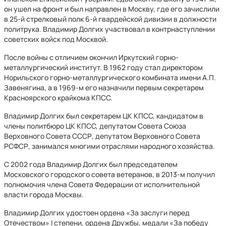
он ушел на фронт и был направлен в Москву, где его зачислили
в 25-й стрелковый полк 6-й гвардейской дивизии в должности
политрука. Владимир Долгих участвовал в контрнаступлении
советских войск под Москвой.
После войны с отличием окончил Иркутский горно-
металлургический институт. В 1962 году стал директором
Норильского горно-металлургического комбината имени А.П.
Завенягина, а в 1969-м его назначили первым секретарем
Красноярского крайкома КПСС.
Владимир Долгих был секретарем ЦК КПСС, кандидатом в
члены политбюро ЦК КПСС, депутатом Совета Союза
Верховного Совета СССР, депутатом Верховного Совета
РСФСР, занимался многими отраслями народного хозяйства.
С 2002 года Владимир Долгих был председателем
Московского городского совета ветеранов, в 2013-м получил
полномочия члена Совета Федерации от исполнительной
власти города Москвы.
Владимир Долгих удостоен ордена «За заслуги перед
Отечеством» I степени, ордена Дружбы, медали «За победу