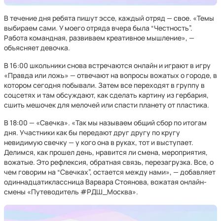
В течение дня ребята пишут эссе, каждый отряд — свое. «Темы
выбираем сами. У моего отряда вчера была “Честность”.
Работа командная, развиваем креативное мышление», —
объясняет девочка.
В 16:00 школьники снова встречаются онлайн и играют в игру
«Правда или ложь» — отвечают на вопросы вожатых о городе, в
котором сегодня побывали. Затем все переходят в группу в
соцсетях и там обсуждают, как сделать картину из гербария,
сшить мешочек для мелочей или спасти планету от пластика.
В 18:00 — «Свечка». «Так мы называем общий сбор по итогам
дня. Участники как бы передают друг другу по кругу
невидимую свечку — у кого она в руках, тот и выступает.
Делимся, как прошел день, нравится ли смена, мероприятия,
вожатые. Это рефлексия, обратная связь, перезагрузка. Все, о
чем говорим на “Свечках”, остается между нами», — добавляет
одиннадцатиклассница Варвара Стоянова, вожатая онлайн-
смены «Путеводитель #РДШ_Москва».