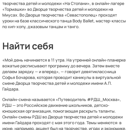
творчества детей и молодежи «На Стопани», в онлайн-лагере
«Тормашки» во Дворце творчества детей и молодежи на
Миусах. Во Дворце творчества «Севастополец» проходят
уроки на базе классического танца Body Ballet, мастер-классы
по хип-хопу, джазовым танцам и танго.
Найти себя
«Мой день начинается в 11 утра. На утренней онлайн-планерке
вожатые расписывают программу до вечера. Затем вместе
делаем зарядку — и вперед», — говорит девятиклассница
Софья Бочарова, которая проводит каникулы в виртуальной
смене Дворца творчества детей и молодежи имени А.П.
Гайдара.
Онлайн-смена называется «Путеводитель #РДШ_Москва»,
РДШ — это Российское движение школьников, детско-
юношеская организация, помогающая раскрыть таланты.
Онлайн-смены РДШ во Дворце творчества детей и молодежи
имени Гайдара проходят с мая этого года. Темы меняются: в
июне, например, акцент был на творчестве, играх и экономике.