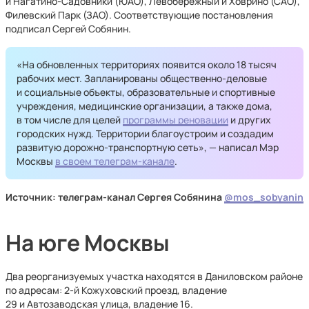
и Нагатино-Садовники (ЮАО), Левобережный и Ховрино (САО),
Филевский Парк (ЗАО). Соответствующие постановления
подписал Сергей Собянин.
«На обновленных территориях появится около 18 тысяч
рабочих мест. Запланированы общественно-деловые
и социальные объекты, образовательные и спортивные
учреждения, медицинские организации, а также дома,
в том числе для целей
программы реновации
и других
городских нужд. Территории благоустроим и создадим
развитую дорожно-транспортную сеть», — написал Мэр
Москвы
в своем телеграм-канале
.
Источник: телеграм-канал Сергея Собянина
@mos_sobyanin
На юге Москвы
Два реорганизуемых участка находятся в Даниловском районе
по адресам: 2-й Кожуховский проезд, владение
29 и Автозаводская улица, владение 16.