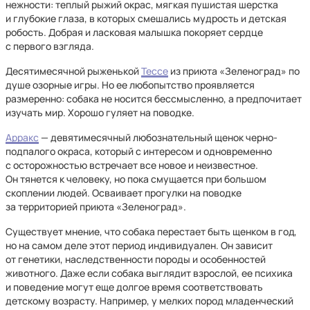
нежности: теплый рыжий окрас, мягкая пушистая шерстка
и глубокие глаза, в которых смешались мудрость и детская
робость. Добрая и ласковая малышка покоряет сердце
с первого взгляда.
Десятимесячной рыженькой
Тессе
из приюта «Зеленоград» по
душе озорные игры. Но ее любопытство проявляется
размеренно: собака не носится бессмысленно, а предпочитает
изучать мир. Хорошо гуляет на поводке.
Арракс
— девятимесячный любознательный щенок черно-
подпалого окраса, который с интересом и одновременно
с осторожностью встречает все новое и неизвестное.
Он тянется к человеку, но пока смущается при большом
скоплении людей. Осваивает прогулки на поводке
за территорией приюта «Зеленоград».
Существует мнение, что собака перестает быть щенком в год,
но на самом деле этот период индивидуален. Он зависит
от генетики, наследственности породы и особенностей
животного. Даже если собака выглядит взрослой, ее психика
и поведение могут еще долгое время соответствовать
детскому возрасту. Например, у мелких пород младенческий