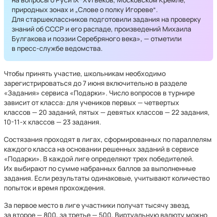
природных зонах и „Слове о полку Игореве“.
Для старшеклассников подготовили задания на проверку
знаний об СССР и его распаде, произведений Михаила
Булгакова и поэзии Серебряного века», — отметили
в пресс-службе ведомства.
Чтобы принять участие, школьникам необходимо
зарегистрироваться до 7 июня включительно в разделе
«Задания» сервиса «Подарки». Число вопросов в турнире
зависит от класса: для учеников первых — четвертых
классов — 20 заданий, пятых — девятых классов — 22 задания,
10-11-х классов — 23 задания.
Состязания проходят в лигах, сформированных по параллелям
каждого класса на основании решенных заданий в сервисе
«Подарки». В каждой лиге определяют трех победителей.
Их выбирают по сумме набранных баллов за выполненные
задания. Если результаты одинаковые, учитывают количество
попыток и время прохождения.
За первое место в лиге участники получат тысячу звезд,
за второе — 800, за третье — 500. Виртуальную валюту можно