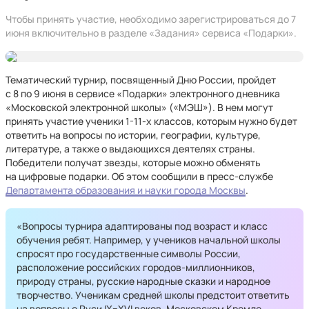
Чтобы принять участие, необходимо зарегистрироваться до 7
июня включительно в разделе «Задания» сервиса «Подарки».
Тематический турнир, посвященный Дню России, пройдет
с 8 по 9 июня в сервисе «Подарки» электронного дневника
«Московской электронной школы» («МЭШ»). В нем могут
принять участие ученики 1-11-х классов, которым нужно будет
ответить на вопросы по истории, географии, культуре,
литературе, а также о выдающихся деятелях страны.
Победители получат звезды, которые можно обменять
на цифровые подарки. Об этом сообщили в пресс-службе
Департамента образования и науки города Москвы
.
«Вопросы турнира адаптированы под возраст и класс
обучения ребят. Например, у учеников начальной школы
спросят про государственные символы России,
расположение российских городов-миллионников,
природу страны, русские народные сказки и народное
творчество. Ученикам средней школы предстоит ответить
на вопросы о Руси IX–XVI веков, Московском Кремле,