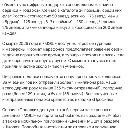
обменять на цифровые подарки в специальном магазине
сервиса «Подарки». Сейчас в каталоге 24 позиции, среди них
флаг России стоимостью 50 звезд, эскимо — 75 звезд, мемы
«Брдыщ‘ — 125 звезд, „6–7 с лаймом‘ — 150 звезд, „Черемша‘ —
175 звезд, а также капибара и акула в кроссовках за 200 звезд
каждая.
С марта 2026 года в «МЭШ» доступны игровые турниры
и марафоны. Формат марафонов предполагает решение серии
задач на ограниченное время, а турниры проходят в лигах, где
дети соревнуются друг с другом. С момента запуска в них
приняли участие около 17 тысяч учеников.
Цифровые подарки пользуются популярностью у школьников.
За учебный год их отправили более 1,7 миллиона раз. Чаще
всего дарили розу (свыше 333 тысяч отправлений), холодную
розу (более 129 тысяч) и букет (86 тысяч). Все полученные
и отправленные подарки хранятся во вкладке «Профиль».
Сервис «Подарки» доступен в веб-версии электронного
дневника «МЭШ» на портале school.mos.ru в разделе «Учеба»,
а также в мобильном приложении «Дневник МЭШ» в разделе
«Школа». Подробные инструкции по отправке и получению