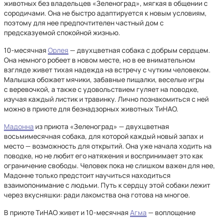
животных без владельцев «Зеленоград», мягкая в общении с
сородичами. Она не быстро адаптируется к новым условиям,
поэтому для нее предпочтителен частный дом с
предсказуемой спокойной жизнью.
10-месячная
Орлея
— двухцветная собака с добрым сердцем.
Она немного робеет в новом месте, но в ее внимательном
взгляде живет тихая надежда на встречу с чутким человеком.
Малышка обожает мячики, забавные пищалки, веселые игры
с веревочкой, а также с удовольствием гуляет на поводке,
изучая каждый листик и травинку. Лично познакомиться с ней
можно в приюте для безнадзорных животных ТиНАО.
Мадонна
из приюта «Зеленоград» — двухцветная
восьмимесячная собака, для которой каждый новый запах и
место — возможность для открытий. Она уже начала ходить на
поводке, но не любит его натяжения и воспринимает это как
ограничение свободы. Человек пока не слишком важен для нее,
Мадонне только предстоит научиться находиться
взаимопонимание с людьми. Путь к сердцу этой собаки лежит
через вкусняшки: ради лакомства она готова на многое.
В приюте ТиНАО живет и 10-месячная
Агма
— воплощение