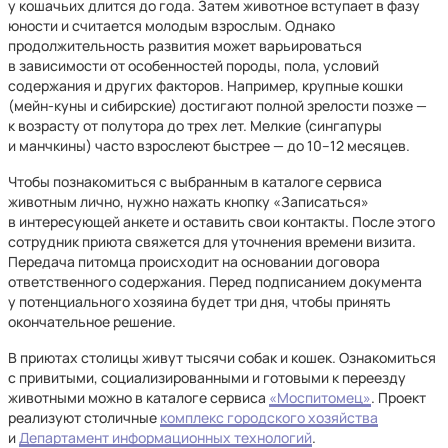
у кошачьих длится до года. Затем животное вступает в фазу
юности и считается молодым взрослым. Однако
продолжительность развития может варьироваться
в зависимости от особенностей породы, пола, условий
содержания и других факторов. Например, крупные кошки
(мейн-куны и сибирские) достигают полной зрелости позже —
к возрасту от полутора до трех лет. Мелкие (сингапуры
и манчкины) часто взрослеют быстрее — до 10–12 месяцев.
Чтобы познакомиться с выбранным в каталоге сервиса
животным лично, нужно нажать кнопку «Записаться»
в интересующей анкете и оставить свои контакты. После этого
сотрудник приюта свяжется для уточнения времени визита.
Передача питомца происходит на основании договора
ответственного содержания. Перед подписанием документа
у потенциального хозяина будет три дня, чтобы принять
окончательное решение.
В приютах столицы живут тысячи собак и кошек. Ознакомиться
с привитыми, социализированными и готовыми к переезду
животными можно в каталоге сервиса
«Моспитомец»
. Проект
реализуют столичные
комплекс городского хозяйства
и
Департамент информационных технологий
.