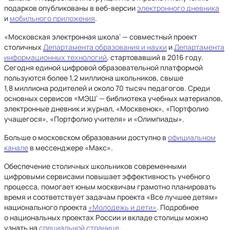
подарков опубликованы в веб-версии
электронного дневника
и
мобильного приложения
.
«Московская электронная школа‘ — совместный проект
столичных
Департамента образования и науки
и
Департамента
информационных технологий
, стартовавший в 2016 году.
Сегодня единой цифровой образовательной платформой
пользуются более 1,2 миллиона школьников, свыше
1,8 миллиона родителей и около 70 тысяч педагогов. Среди
основных сервисов «МЭШ‘ — библиотека учебных материалов,
электронные дневник и журнал, «Москвенок», «Портфолио
учащегося», «Портфолио учителя» и «Олимпиады».
Больше о московском образовании доступно в
официальном
канале
в мессенджере «Макс».
Обеспечение столичных школьников современными
цифровыми сервисами повышает эффективность учебного
процесса, помогает юным москвичам грамотно планировать
время и соответствует задачам проекта «Все лучшее детям»
национального проекта
«Молодежь и дети»
. Подробнее
о национальных проектах России и вкладе столицы можно
узнать на
специальной странице
.