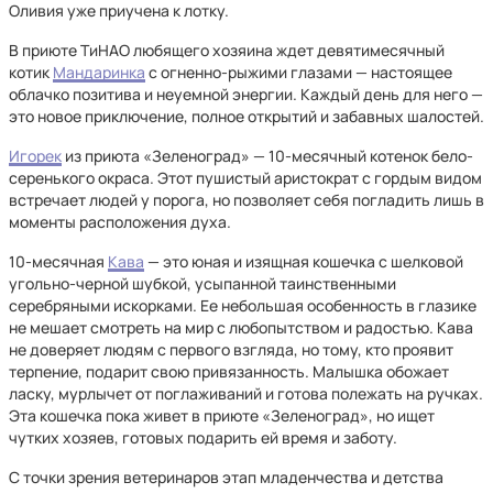
Оливия уже приучена к лотку.
В приюте ТиНАО любящего хозяина ждет девятимесячный
котик
Мандаринка
с огненно-рыжими глазами — настоящее
облачко позитива и неуемной энергии. Каждый день для него —
это новое приключение, полное открытий и забавных шалостей.
Игорек
из приюта «Зеленоград» — 10-месячный котенок бело-
серенького окраса. Этот пушистый аристократ с гордым видом
встречает людей у порога, но позволяет себя погладить лишь в
моменты расположения духа.
10-месячная
Кава
— это юная и изящная кошечка с шелковой
угольно-черной шубкой, усыпанной таинственными
серебряными искорками. Ее небольшая особенность в глазике
не мешает смотреть на мир с любопытством и радостью. Кава
не доверяет людям с первого взгляда, но тому, кто проявит
терпение, подарит свою привязанность. Малышка обожает
ласку, мурлычет от поглаживаний и готова полежать на ручках.
Эта кошечка пока живет в приюте «Зеленоград», но ищет
чутких хозяев, готовых подарить ей время и заботу.
С точки зрения ветеринаров этап младенчества и детства