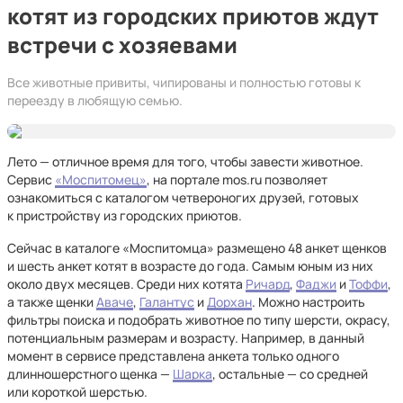
котят из городских приютов ждут
встречи с хозяевами
Все животные привиты, чипированы и полностью готовы к
переезду в любящую семью.
Лето — отличное время для того, чтобы завести животное.
Сервис
«Моспитомец»
, на портале mos.ru позволяет
ознакомиться с каталогом четвероногих друзей, готовых
к пристройству из городских приютов.
Сейчас в каталоге «Моспитомца» размещено 48 анкет щенков
и шесть анкет котят в возрасте до года. Самым юным из них
около двух месяцев. Среди них котята
Ричард
,
Фаджи
и
Тоффи
,
а также щенки
Аваче
,
Галантус
и
Дорхан
. Можно настроить
фильтры поиска и подобрать животное по типу шерсти, окрасу,
потенциальным размерам и возрасту. Например, в данный
момент в сервисе представлена анкета только одного
длинношерстного щенка —
Шарка
, остальные — со средней
или короткой шерстью.