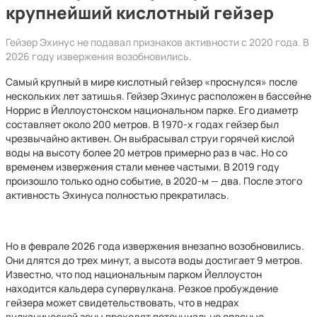
крупнейший кислотный гейзер
Гейзер Эхинус не подавал признаков активности с 2020 года. В
2026 году извержения возобновились.
Самый крупный в мире кислотный гейзер «проснулся» после
нескольких лет затишья. Гейзер Эхинус расположен в бассейне
Норрис в Йеллоустонском национальном парке. Его диаметр
составляет около 200 метров. В 1970-х годах гейзер был
чрезвычайно активен. Он выбрасывал струи горячей кислой
воды на высоту более 20 метров примерно раз в час. Но со
временем извержения стали менее частыми. В 2019 году
произошло только одно событие, в 2020-м — два. После этого
активность Эхинуса полностью прекратилась.
Но в феврале 2026 года извержения внезапно возобновились.
Они длятся до трех минут, а высота воды достигает 9 метров.
Известно, что под национальным парком Йеллоустон
находится кальдера супервулкана. Резкое пробуждение
гейзера может свидетельствовать, что в недрах
вулканической зоны проходят потенциально опасные