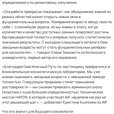
определяемого по реликтовому излучению.
«Эта работа прекрасно показывает, как объединение знаний из
разных областей может открыть новые окна в
фундаментальные вопросы. Измерение возраста звезд само по
себе — сложнейшая задача, но мы живем в эпоху, когда
количество и качество доступных данных позволяют достичь
беспрецедентной точности и впервые получить статистически
значимые результаты. С выходом следующего каталога Gaia
звездные возрасты могут стать фундаментальным репером
для космологии», — говорит Елена Томазетти из Болонского
университета, первый автор исследования.
«Благодаря Gaia Млечный Путь по-настоящему превратился в
ближнепольную космологическую лабораторию. Мы уже
можем оценивать звездные возрасты с невиданной прежде
точностью. Следующим прорывом станет повышение
достоверности⁠ — мы сможем привязать временну́ю шкалу
Галактики с куда большей определенностью. Космическая
миссия HAYDN, в которой участвует AIP, нацелена как раз на
этот решающий шаг», — добавляет Кристина Кьяппини из AIP.
Что это значит для будущего космологии