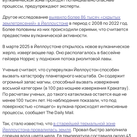
процессы, предупреждают эксперты.
Другое исследование
выявило более 86 тысяч «скрытых
землетрясений» в Йеллоустоне
в период с 2008 по 2022 год.
Более половины из них происходили сериями, что считается
предвестием вулканической активности.
В марте 2025 в Йеллоустоне открылось новое вулканическое
жерло, извергающее пар. Оно располагалось в бассейне
гейзера Норрис у подножия потока риолитовой лавы.
Ученые считают, что супервулкан Йеллоустон способен
вызвать катастрофу планетарного масштаба. Он содержит
огромный запас магмы, способный вызвать извержение
восьмой категории (в 100 раз мощнее извержения Кракатау).
По расчетам ученых, до такого катаклизма остается еще не
менее 100 тысяч лет. Но наблюдения показали, что под
поверхностью «спящего» вулкана происходят интенсивные
процессы, сообщает The Daily Mail.
Так, стало известно, что
в старейшей термальной зоне
Йеллоустона провалилась земля
. Провал быстро заполнила
горячая вода цвета мела. Ее температура составила около 43