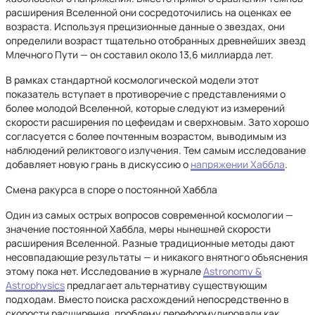
расширения Вселенной они сосредоточились на оценках ее
возраста. Используя прецизионные данные о звездах, они
определили возраст тщательно отобранных древнейших звезд
Млечного Пути — он составил около 13,6 миллиарда лет.
В рамках стандартной космологической модели этот
показатель вступает в противоречие с представлениями о
более молодой Вселенной, которые следуют из измерений
скорости расширения по цефеидам и сверхновым. Зато хорошо
согласуется с более почтенным возрастом, выводимым из
наблюдений реликтового излучения. Тем самым исследование
добавляет новую грань в дискуссию о
напряжении Хаббла
.
Смена ракурса в споре о постоянной Хаббла
Один из самых острых вопросов современной космологии —
значение постоянной Хаббла, меры нынешней скорости
расширения Вселенной. Разные традиционные методы дают
несовпадающие результаты — и никакого внятного объяснения
этому пока нет. Исследование в журнале
Astronomy &
Astrophysics
предлагает альтернативу существующим
подходам. Вместо поиска расхождений непосредственно в
скорости расширения, проблему переформулировали как