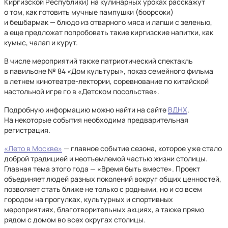
Киргизской Республики) на кулинарных уроках расскажут
о том, как готовить мучные пампушки (боорсоки)
и бешбармак — блюдо из отварного мяса и лапши с зеленью,
а еще предложат попробовать такие киргизские напитки, как
кумыс, чалап и курут.
В числе мероприятий также патриотический спектакль
в павильоне № 84 «Дом культуры», показ семейного фильма
в летнем кинотеатре-лектории, соревнование по китайской
настольной игре го в «Детском посольстве».
Подробную информацию можно найти на сайте
ВДНХ
.
На некоторые события необходима предварительная
регистрация.
«Лето в Москве»
— главное событие сезона, которое уже стало
доброй традицией и неотъемлемой частью жизни столицы.
Главная тема этого года — «Время быть вместе». Проект
объединяет людей разных поколений вокруг общих ценностей,
позволяет стать ближе не только с родными, но и со всем
городом на прогулках, культурных и спортивных
мероприятиях, благотворительных акциях, а также прямо
рядом с домом во всех округах столицы.