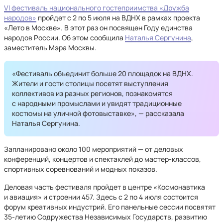
VI фестиваль национального гостеприимства «Дружба
народов»
пройдет с 2 по 5 июля на ВДНХ в рамках проекта
«Лето в Москве». В этот раз он посвящен Году единства
народов России. Об этом сообщила
Наталья Сергунина
,
заместитель Мэра Москвы.
«Фестиваль объединит больше 20 площадок на ВДНХ.
Жители и гости столицы посетят выступления
коллективов из разных регионов, познакомятся
с народными промыслами и увидят традиционные
костюмы на уличной фотовыставке», — рассказала
Наталья Сергунина.
Запланировано около 100 мероприятий — от деловых
конференций, концертов и спектаклей до мастер-классов,
спортивных соревнований и модных показов.
Деловая часть фестиваля пройдет в центре «Космонавтика
и авиация» и строении 457. Здесь с 2 по 4 июля состоится
форум креативных индустрий. Его панельные сессии посвятят
35-летию Содружества Независимых Государств, развитию