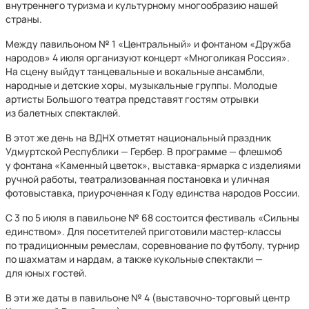
внутреннего туризма и культурному многообразию нашей
страны.
Между павильоном № 1 «Центральный» и фонтаном «Дружба
народов» 4 июля организуют концерт «Многоликая Россия».
На сцену выйдут танцевальные и вокальные ансамбли,
народные и детские хоры, музыкальные группы. Молодые
артисты Большого театра представят гостям отрывки
из балетных спектаклей.
В этот же день на ВДНХ отметят национальный праздник
Удмуртской Республики — Гербер. В программе — флешмоб
у фонтана «Каменный цветок», выставка-ярмарка с изделиями
ручной работы, театрализованная постановка и уличная
фотовыставка, приуроченная к Году единства народов России.
С 3 по 5 июля в павильоне № 68 состоится фестиваль «Сильны
единством». Для посетителей приготовили мастер-классы
по традиционным ремеслам, соревнование по футболу, турнир
по шахматам и нардам, а также кукольные спектакли —
для юных гостей.
В эти же даты в павильоне № 4 (выставочно-торговый центр