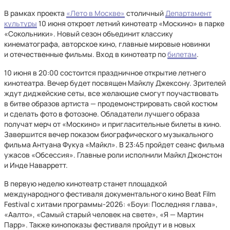
В рамках проекта
«Лето в Москве»
столичный
Департамент
культуры
10 июня откроет летний кинотеатр «Москино» в парке
«Сокольники». Новый сезон объединит классику
кинематографа, авторское кино, главные мировые новинки
и отечественные фильмы. Вход в кинотеатр по
билетам
.
10 июня в 20:00 состоится праздничное открытие летнего
кинотеатра. Вечер будет посвящен Майклу Джексону. Зрителей
ждут диджейские сеты, все желающие смогут поучаствовать
в битве образов артиста — продемонстрировать свой костюм
и сделать фото в фотозоне. Обладатели лучшего образа
получат мерч от «Москино» и пригласительные билеты в кино.
Завершится вечер показом биографического музыкального
фильма Антуана Фукуа «Майкл». В 23:45 пройдет сеанс фильма
ужасов «Обсессия». Главные роли исполнили Майкл Джонстон
и Инде Наварретт.
В первую неделю кинотеатр станет площадкой
международного фестиваля документального кино Beat Film
Festival с хитами программы-2026: «Боуи: Последняя глава»,
«Аалто», «Самый старый человек на свете», «Я — Мартин
Парр». Также кинопоказы фестиваля пройдут и в новых