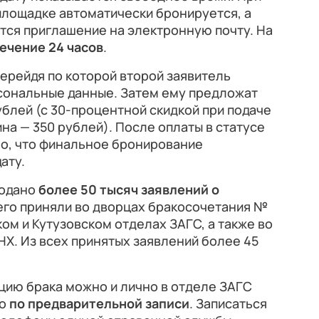
площадке автоматически бронируется, а
тся приглашение на электронную почту. На
ечение 24 часов
.
перейдя по которой второй заявитель
сональные данные. Затем ему предложат
ублей (с 30-процентной скидкой при подаче
на — 350 рублей). После оплаты в статусе
но, что финальное бронирование
ату.
подано
более 50 тысяч заявлений о
его приняли во дворцах бракосочетания №
ском и Кутузовском отделах ЗАГС, а также во
Х. Из всех принятых заявлений более 45
цию брака можно и лично в отделе ЗАГС
но
по предварительной записи
. Записаться