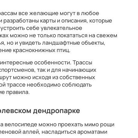
рассам все желающие могут в любое
и разработаны карты и описания, которые
 устроить себе увлекательное
ках можно не только покататься на свежем
ья, но и увидеть ландшафтные объекты,
ение краснокнижных птиц.
 интересные особенности. Трассы
спортсменов, так и для начинающих
шрут можно исходя из собственных
дой трассе необходимо соблюдать
е правила.
юлевском дендропарке
а велосипеде можно проехать мимо рощи
кленовой аллей, насладиться ароматами