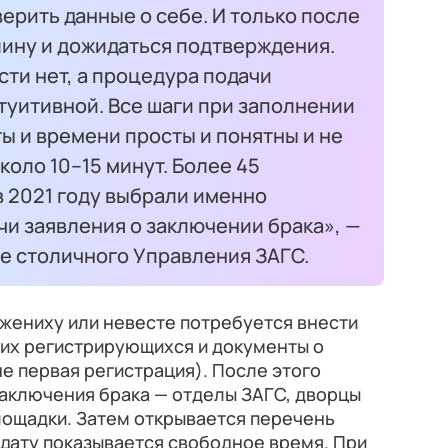
ерить данные о себе. И только после
лину и дожидаться подтверждения.
ти нет, а процедура подачи
туитивной. Все шаги при заполнении
ты и времени просты и понятны и не
коло 10–15 минут. Более 45
 2021 году выбрали именно
и заявления о заключении брака», —
е столичного Управления ЗАГС.
жениху или невесте потребуется внести
их регистрирующихся и документы о
не первая регистрация). После этого
заключения брака — отделы ЗАГС, дворцы
лощадки. Затем открывается перечень
а дату показывается свободное время. При