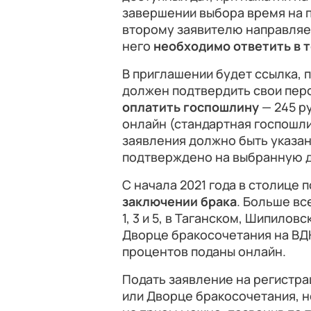
завершении выбора время на 
второму заявителю направляе
него
необходимо ответить в т
В приглашении будет ссылка, 
должен подтвердить свои пер
оплатить госпошлину
— 245 р
онлайн (стандартная госпошли
заявления должно быть указа
подтверждено на выбранную д
С начала 2021 года в столице 
заключении брака
. Больше вс
1, 3 и 5, в Таганском, Шипилов
Дворце бракосочетания на ВДН
процентов поданы онлайн.
Подать заявление на регистра
или Дворце бракосочетания, 