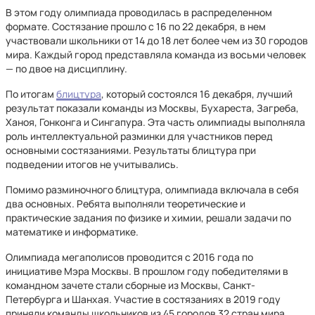
В этом году олимпиада проводилась в распределенном
формате. Состязание прошло с 16 по 22 декабря, в нем
участвовали школьники от 14 до 18 лет более чем из 30 городов
мира. Каждый город представляла команда из восьми человек
— по двое на дисциплину.
По итогам
блицтура
, который состоялся 16 декабря, лучший
результат показали команды из Москвы, Бухареста, Загреба,
Ханоя, Гонконга и Сингапура. Эта часть олимпиады выполняла
роль интеллектуальной разминки для участников перед
основными состязаниями. Результаты блицтура при
подведении итогов не учитывались.
Помимо разминочного блицтура, олимпиада включала в себя
два основных. Ребята выполняли теоретические и
практические задания по физике и химии, решали задачи по
математике и информатике.
Олимпиада мегаполисов проводится с 2016 года по
инициативе Мэра Москвы. В прошлом году победителями в
командном зачете стали сборные из Москвы, Санкт-
Петербурга и Шанхая. Участие в состязаниях в 2019 году
приняли команды школьников из 45 городов 32 стран мира.