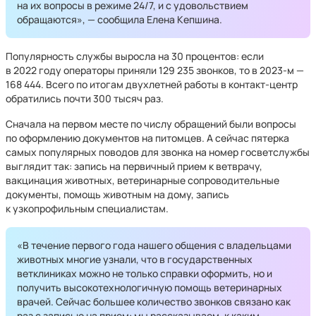
на их вопросы в режиме 24/7, и с удовольствием
обращаются», — сообщила Елена Кепшина.
Популярность службы выросла на 30 процентов: если
в 2022 году операторы приняли 129 235 звонков, то в 2023-м —
168 444. Всего по итогам двухлетней работы в контакт-центр
обратились почти 300 тысяч раз.
Сначала на первом месте по числу обращений были вопросы
по оформлению документов на питомцев. А сейчас пятерка
самых популярных поводов для звонка на номер госветслужбы
выглядит так: запись на первичный прием к ветврачу,
вакцинация животных, ветеринарные сопроводительные
документы, помощь животным на дому, запись
к узкопрофильным специалистам.
«В течение первого года нашего общения с владельцами
животных многие узнали, что в государственных
ветклиниках можно не только справки оформить, но и
получить высокотехнологичную помощь ветеринарных
врачей. Сейчас большее количество звонков связано как
раз с записью на прием: мы рассказываем, к каким