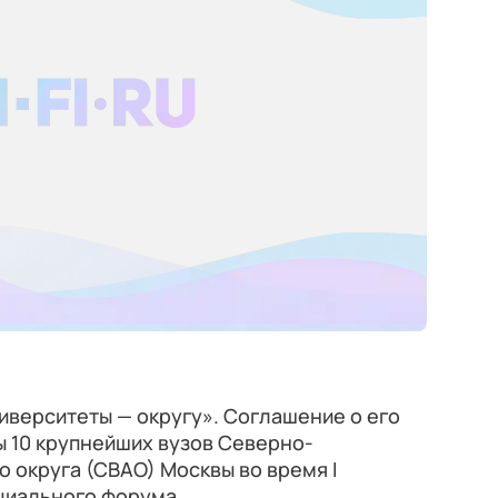
ниверситеты — округу». Соглашение о его
ы 10 крупнейших вузов Северно-
 округа (СВАО) Москвы во время I
циального форума.