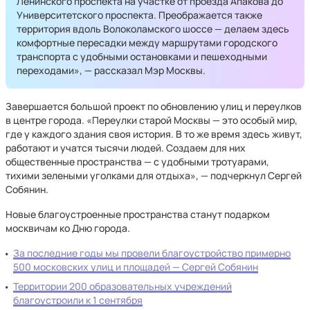
Ленинского проспекта на участке от проезда Апакова до
Университетского проспекта. Преображается также
территория вдоль Волоколамского шоссе — делаем здесь
комфортные пересадки между маршрутами городского
транспорта с удобными остановками и пешеходными
переходами», — рассказал Мэр Москвы.
Завершается большой проект по обновлению улиц и переулков
в центре города. «Переулки старой Москвы — это особый мир,
где у каждого здания своя история. В то же время здесь живут,
работают и учатся тысячи людей. Создаем для них
общественные пространства — с удобными тротуарами,
тихими зелеными уголками для отдыха», — подчеркнул Сергей
Собянин.
Новые благоустроенные пространства станут подарком
москвичам ко Дню города.
За последние годы мы провели благоустройство примерно
500 московских улиц и площадей — Сергей Собянин
Территории 200 образовательных учреждений
благоустроили к 1 сентября