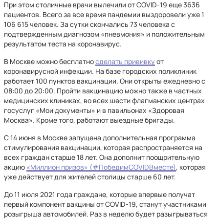
При этом столичные врачи вылечили от COVID-19 еще 3636
пациентов. Всего за все время пандемии выздоровели уже 1
106 615 человек. За сутки скончались 73 человека с
подтвержденным диагнозом «пневмония» и положительным
результатом теста на коронавирус.
В Москве можно бесплатно
сделать прививку
от
коронавирусной инфекции. На базе городских поликлиник
работает 100 пунктов вакцинации. Они открыты ежедневно с
08:00 до 20:00. Пройти вакцинацию можно также в частных
медицинских клиниках, во всех шести флагманских центрах
госуслуг «Мои документы» и в павильонах «Здоровая
Москва». Кроме того, работают выездные бригады.
С 14 июня в Москве запущена дополнительная программа
стимулирования вакцинации, которая распространяется на
всех граждан старше 18 лет. Она дополнит поощрительную
акцию
«Миллион призов» (#ПобедимCOVIDВместе)
, которая
уже действует для жителей столицы старше 60 лет.
До 11 июля 2021 года граждане, которые впервые получат
первый компонент вакцины от COVID-19, станут участниками
розыгрыша автомобилей. Раз в неделю будет разыгрываться