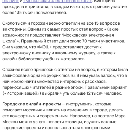
онлайн»
и
«Московская электронная школа»
. Викторина
проходила в
три этапа
, в каждом из которых приняли участие
более 135 тысяч пользователей.
Около тысячи горожан верно ответили на все
15 вопросов
викторины
. Одним из самых простых стал вопрос «Какие
возможности предоставляет “Московская электронная
школа”». Правильный ответ дали около 70 тысяч участников.
Они указали, что «МЭШ» предоставляет доступ к
электронному дневнику и школьному журналу, а также к
онлайн-библиотеке учебных материалов.
Сложнее всего пришлось с ответом на вопрос, в котором была
зашифрована одна из рубрик mos.ru. В нем указывалось, что в
ней можно найти множество интересных рассказов,
переносящих читателей в разные эпохи. Правильный вариант
(«Истории вещей») выбрали чуть больше 12 тысяч человек.
Городские онлайн-проекты
— инструменты, которые
помогают москвичам влиять на изменения в городе, делать
его комфортным и современным. Например, на портале Мэра
Москвы можно узнать новости столицы, изучить важные
городские проекты и воспользоваться электронными