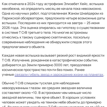
Как отмечала в 2024 году астрофизик Элизабет Хейс, вспышка
неизбежна, но определить месяц ее начала пока невозможно.
Одна из научных работ, подготовленная Жаном Шнайдером из
Парижской обсерватории, предложила четыре возможные даты
вспышки. Последняя из них приходится на завтра — 25 июня
2026 года. Эта оценка опиралась на гипотезу о существовании
в системе T CrB третьего тела. Но многие астрономы
отнеслись к такому сценарию скептически, поскольку
современные наблюдения не обнаружили следов этого
предполагаемого объекта.
Каждая новая вспышка вызывает резкий рост видимой яркости
T CrB. Излучение, рожденное в катастрофическом событии,
добирается до Земли примерно 3000 лет, преодолевая
космическое пространство почти без помех. Ранее
ученые
связали гибель звезд и зарождение жизни на планетах
.
Обычно T CrB слишком тусклая для наблюдения
невооруженным глазом: ее средняя звездная величина
составляет около +10. В астрономии чем меньше число
звездной величины, тем ярче объект. В хороших условиях
человек может увидеть на темном небе объекты до примерно
+6. Во время вспышки блеск T CrB может усиливаться от +10 до