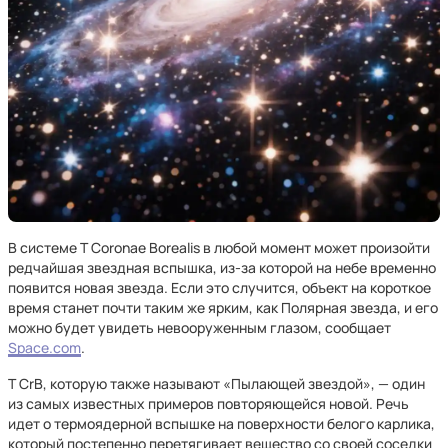
В системе T Coronae Borealis в любой момент может произойти
редчайшая звездная вспышка, из-за которой на небе временно
появится новая звезда. Если это случится, объект на короткое
время станет почти таким же ярким, как Полярная звезда, и его
можно будет увидеть невооруженным глазом, сообщает
Space.com
.
T CrB, которую также называют «Пылающей звездой», — один
из самых известных примеров повторяющейся новой. Речь
идет о термоядерной вспышке на поверхности белого карлика,
который постепенно перетягивает вещество со своей соседки