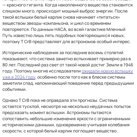
— красного гиганта. Когда накопленного вещества становится
слишком много, происходит мощный выброс энергии. После
такой вспышки белый карлик снова начинает «питаться»
веществом звезды-компаньона, и цикл со временем
повторяется. По данным НАСА, во всей галактике Млечный
Путь известно лишь пять подобных повторяющихся новых,
поэтому T CrB представляет для астрономов особый интерес.
Исторические наблюдения за последние восемь столетий
показывают, что система заметно вспыхивает примерно раз в
80 лет. Последний раз свет от такой новой достиг Земли в 1946
году. Поэтому многие исследователи
ожидали новую вспышку
уже в 2024 году
, особенно после того как в блеске системы
заметили спад, напоминающий поведение перед предыдущими
событиями.
Однако T CrB пока не оправдала эти прогнозы. Система
остается тусклой, несмотря на несколько неудачных попыток
предсказать момент вспышки. Астрономы пытаются
сопоставить небольшие изменения яркости с ограниченными
историческими данными, одновременно учитывая колебания
скорости, с которой белый карлик поглощает вещество.