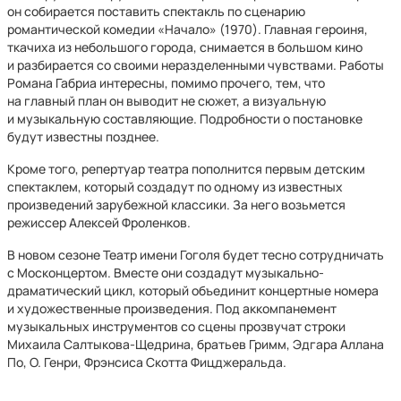
он собирается поставить спектакль по сценарию
романтической комедии «Начало» (1970). Главная героиня,
ткачиха из небольшого города, снимается в большом кино
и разбирается со своими неразделенными чувствами. Работы
Романа Габриа интересны, помимо прочего, тем, что
на главный план он выводит не сюжет, а визуальную
и музыкальную составляющие. Подробности о постановке
будут известны позднее.
Кроме того, репертуар театра пополнится первым детским
спектаклем, который создадут по одному из известных
произведений зарубежной классики. За него возьмется
режиссер Алексей Фроленков.
В новом сезоне Театр имени Гоголя будет тесно сотрудничать
с Москонцертом. Вместе они создадут музыкально-
драматический цикл, который объединит концертные номера
и художественные произведения. Под аккомпанемент
музыкальных инструментов со сцены прозвучат строки
Михаила Салтыкова-Щедрина, братьев Гримм, Эдгара Аллана
По, О. Генри, Фрэнсиса Скотта Фицджеральда.