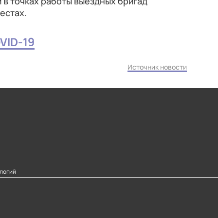
и в точках работы выездных бригад
естах.
VID-19
Источник новости
логий