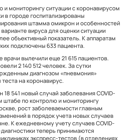
ю и мониторингу ситуации с коронавирусом
ки в городе госпитализированы
инирования штамма омикрон и особенностей
 варианте вируса для оценки ситуации
лее объективный показатель. К аппаратам
ких подключены 633 пациента.
е врачи вылечили еще 21 615 пациентов.
вели 2 140 512 человек. За сутки
вержденным диагнозом «пневмония»
теста на коронавирус.
н 18 541 новый случай заболевания COVID-
ом штабе по контролю и мониторингу
оскве, рост заболеваемости главным
зменений в порядок учета новых случаев
не. К ежедневному учету случаев COVID-
-диагностики теперь принимаются
иклиниках экспресс-тестов (в отделениях