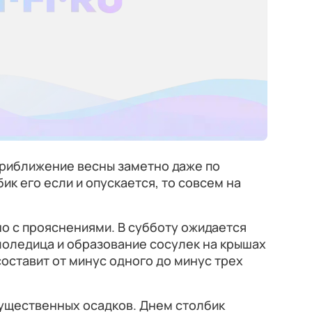
приближение весны заметно даже по
к его если и опускается, то совсем на
о с прояснениями. В субботу ожидается
лоледица и образование сосулек на крышах
составит от минус одного до минус трех
существенных осадков. Днем столбик