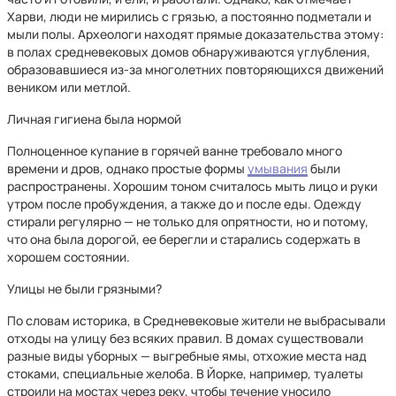
Харви, люди не мирились с грязью, а постоянно подметали и
мыли полы. Археологи находят прямые доказательства этому:
в полах средневековых домов обнаруживаются углубления,
образовавшиеся из-за многолетних повторяющихся движений
веником или метлой.
Личная гигиена была нормой
Полноценное купание в горячей ванне требовало много
времени и дров, однако простые формы
умывания
были
распространены. Хорошим тоном считалось мыть лицо и руки
утром после пробуждения, а также до и после еды. Одежду
стирали регулярно — не только для опрятности, но и потому,
что она была дорогой, ее берегли и старались содержать в
хорошем состоянии.
Улицы не были грязными?
По словам историка, в Средневековые жители не выбрасывали
отходы на улицу без всяких правил. В домах существовали
разные виды уборных — выгребные ямы, отхожие места над
стоками, специальные желоба. В Йорке, например, туалеты
строили на мостах через реку, чтобы течение уносило