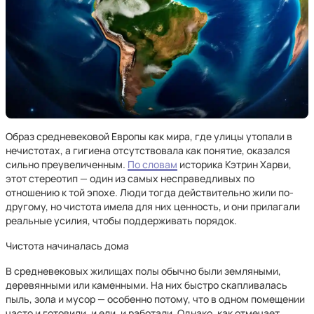
Образ средневековой Европы как мира, где улицы утопали в
нечистотах, а гигиена отсутствовала как понятие, оказался
сильно преувеличенным.
По словам
историка Кэтрин Харви,
этот стереотип — один из самых несправедливых по
отношению к той эпохе. Люди тогда действительно жили по-
другому, но чистота имела для них ценность, и они прилагали
реальные усилия, чтобы поддерживать порядок.
Чистота начиналась дома
В средневековых жилищах полы обычно были земляными,
деревянными или каменными. На них быстро скапливалась
пыль, зола и мусор — особенно потому, что в одном помещении
часто и готовили, и ели, и работали. Однако, как отмечает