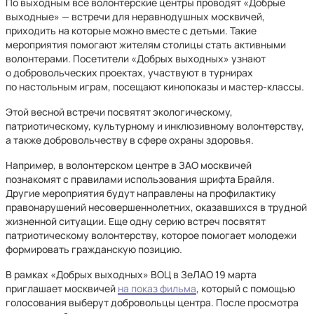
По выходным все волонтерские центры проводят «Добрые
выходные» — встречи для неравнодушных москвичей,
приходить на которые можно вместе с детьми. Такие
мероприятия помогают жителям столицы стать активными
волонтерами. Посетители «Добрых выходных» узнают
о добровольческих проектах, участвуют в турнирах
по настольным играм, посещают кинопоказы и мастер-классы.
Этой весной встречи посвятят экологическому,
патриотическому, культурному и инклюзивному волонтерству,
а также добровольчеству в сфере охраны здоровья.
Например, в волонтерском центре в ЗАО москвичей
познакомят с правилами использования шрифта Брайля.
Другие мероприятия будут направлены на профилактику
правонарушений несовершеннолетних, оказавшихся в трудной
жизненной ситуации. Еще одну серию встреч посвятят
патриотическому волонтерству, которое помогает молодежи
формировать гражданскую позицию.
В рамках «Добрых выходных» ВОЦ в ЗеЛАО 19 марта
приглашает москвичей
на показ фильма
, который с помощью
голосования выберут добровольцы центра. После просмотра