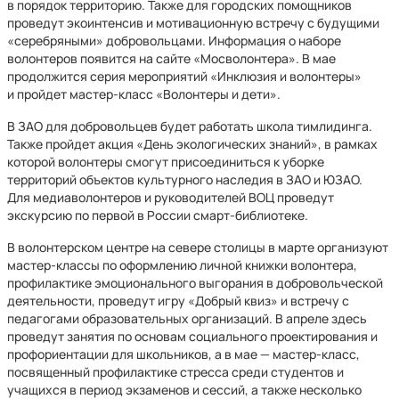
в порядок территорию. Также для городских помощников
проведут экоинтенсив и мотивационную встречу с будущими
«серебряными» добровольцами. Информация о наборе
волонтеров появится на сайте «Мосволонтера». В мае
продолжится серия мероприятий «Инклюзия и волонтеры»
и пройдет мастер-класс «Волонтеры и дети».
В ЗАО для добровольцев будет работать школа тимлидинга.
Также пройдет акция «День экологических знаний», в рамках
которой волонтеры смогут присоединиться к уборке
территорий объектов культурного наследия в ЗАО и ЮЗАО.
Для медиаволонтеров и руководителей ВОЦ проведут
экскурсию по первой в России смарт-библиотеке.
В волонтерском центре на севере столицы в марте организуют
мастер-классы по оформлению личной книжки волонтера,
профилактике эмоционального выгорания в добровольческой
деятельности, проведут игру «Добрый квиз» и встречу с
педагогами образовательных организаций. В апреле здесь
проведут занятия по основам социального проектирования и
профориентации для школьников, а в мае — мастер-класс,
посвященный профилактике стресса среди студентов и
учащихся в период экзаменов и сессий, а также несколько