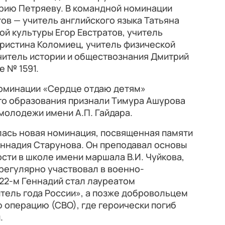
арию Петряеву. В командной номинации
в — учитель английского языка Татьяна
ой культуры Егор Евстратов, учитель
Кристина Коломиец, учитель физической
читель истории и обществознания Дмитрий
е № 1591.
оминации «Сердце отдаю детям»
го образования признали Тимура Ашурова
 молодежи имени А.П. Гайдара.
илась новая номинация, посвященная памяти
еннадия Старунова. Он преподавал основы
ти в школе имени маршала В.И. Чуйкова,
регулярно участвовал в военно-
022-м Геннадий стал лауреатом
тель года России», а позже добровольцем
 операцию (СВО), где героически погиб
.