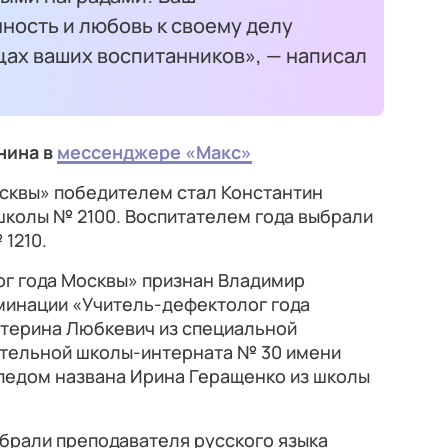
ность и любовь к своему делу
цах ваших воспитанников», — написал
нина в
мессенджере «Макс»
осквы» победителем стал Константин
школы № 2100. Воспитателем года выбрали
1210.
ог года Москвы» признан Владимир
минации «Учитель-дефектолог года
атерина Любкевич из специальной
тельной школы-интерната № 30 имени
опедом названа Ирина Геращенко из школы
рали преподавателя русского языка