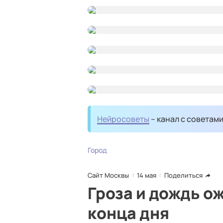
Нейросоветы
– канал с советам
Город
Сайт Москвы
14 мая
Поделиться
Гроза и дождь о
конца дня