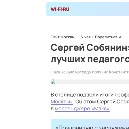
Сайт Москвы
15 мая
Поделиться
Сергей Собянин:
лучших педагого
Наивысшую награду получил Константи
В столице подвели итоги про
Москвы»
. Об этом Сергей Соб
в
мессенджере «Макс»
.
«Поздравляю с заслуженн