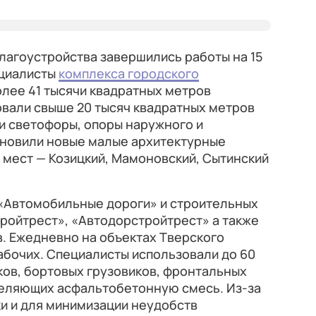
лагоустройства завершились работы на 15
ециалисты
комплекса городского
лее 41 тысячи квадратных метров
овали свыше 20 тысяч квадратных метров
и светофоры, опоры наружного и
ановили новые малые архитектурные
мест — Козицкий, Мамоновский, Сытинский
 «Автомобильные дороги» и строительных
тройтрест», «Автодорстройтрест» а также
. Ежедневно на объектах Тверского
абочих. Специалисты использовали до 60
ков, бортовых грузовиков, фронтальных
деляющих асфальтобетонную смесь. Из-за
и и для минимизации неудобств