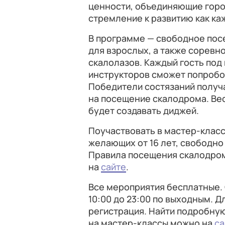
ценности, объединяющие горо
стремление к развитию как каж
В программе — свободное пос
для взрослых, а также соревн
скалолазов. Каждый гость по
инструкторов сможет попробов
Победители состязаний получ
на посещение скалодрома. Ве
будет создавать диджей.
Поучаствовать в мастер‑клас
желающих от 16 лет, свободно 
Правила посещения скалодро
на
сайте
.
Все мероприятия бесплатные. О
10:00 до 23:00 по выходным. 
регистрация. Найти подробну
на мастер-классы можно на
са