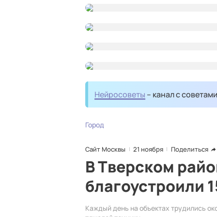
Нейросоветы
– канал с советам
Город
Сайт Москвы
21 ноября
Поделиться
В Тверском рай
благоустроили 1
Каждый день на объектах трудились ок