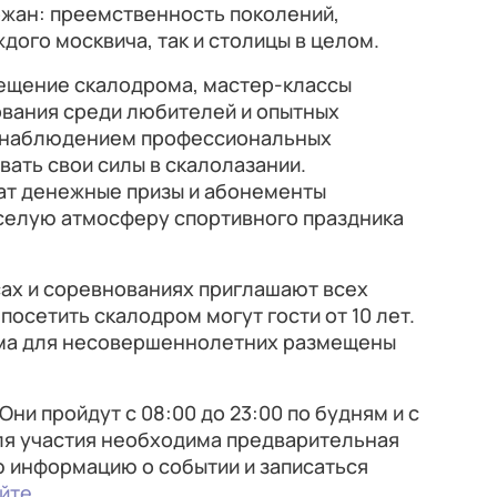
жан: преемственность поколений,
дого москвича, так и столицы в целом.
ещение скалодрома, мастер‑классы
ования среди любителей и опытных
д наблюдением профессиональных
ать свои силы в скалолазании.
ат денежные призы и абонементы
селую атмосферу спортивного праздника
сах и соревнованиях приглашают всех
посетить скалодром могут гости от 10 лет.
ма для несовершеннолетних размещены
ни пройдут с 08:00 до 23:00 по будням и с
Для участия необходима предварительная
ю информацию о событии и записаться
йте
.