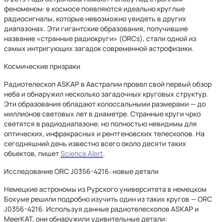
феноменом: в космосе появляются идеально круглые
радиосигналы, которые невозможно увидеть в других
диапазонах. Эти гигантские образования, получившие
название «странные радиокруги» (ORCs), стали одной из
самых интригующих загадок современной астрофизики.
Космические призраки
Радиотелескоп ASKAP в Австралии провел свой первый обзор
неба и обнаружил несколько загадочных круговых структур.
Эти образования обладают колоссальными размерами — до
миллионов световых лет в диаметре. Странные круги чрко
светятся в радиодиапазоне, но полностью невидимы для
оптических, инфракрасных и рентгеновских телескопов. На
сегодняшний день известно всего около десяти таких
объектов, пишет
Science Alert
.
Исследование ORC J0356-4216: новые детали
Немецкие астрономы из Рурского университета в немецком
Бохуме решили подробно изучить один из таких кругов — ORC
J0356-4216. Используя данные радиотелескопов ASKAP и
MeerKAT, они обнаружили удивительные детали: