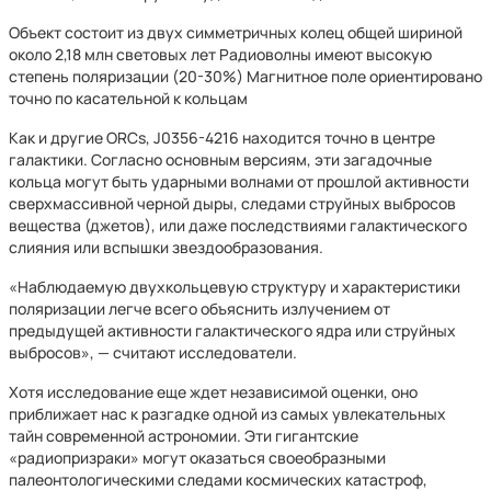
Объект состоит из двух симметричных колец общей шириной
около 2,18 млн световых лет Радиоволны имеют высокую
степень поляризации (20-30%) Магнитное поле ориентировано
точно по касательной к кольцам
Как и другие ORCs, J0356-4216 находится точно в центре
галактики. Согласно основным версиям, эти загадочные
кольца могут быть ударными волнами от прошлой активности
сверхмассивной черной дыры, следами струйных выбросов
вещества (джетов), или даже последствиями галактического
слияния или вспышки звездообразования.
«Наблюдаемую двухкольцевую структуру и характеристики
поляризации легче всего объяснить излучением от
предыдущей активности галактического ядра или струйных
выбросов», — считают исследователи.
Хотя исследование еще ждет независимой оценки, оно
приближает нас к разгадке одной из самых увлекательных
тайн современной астрономии. Эти гигантские
«радиопризраки» могут оказаться своеобразными
палеонтологическими следами космических катастроф,